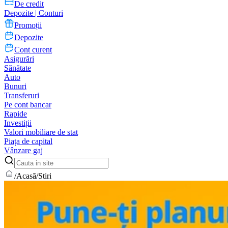
De credit
Depozite | Conturi
Promoții
Depozite
Cont curent
Asigurări
Sănătate
Auto
Bunuri
Transferuri
Pe cont bancar
Rapide
Investiții
Valori mobiliare de stat
Piața de capital
Vânzare gaj
/
Acasă
/
Stiri