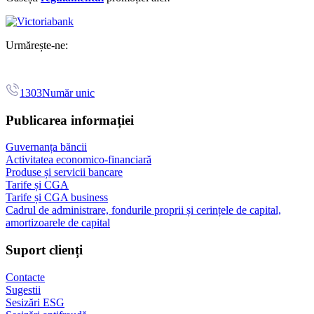
Urmărește-ne:
1303
Număr unic
Publicarea informației
Guvernanța băncii
Activitatea economico-financiară
Produse și servicii bancare
Tarife și CGA
Tarife și CGA business
Cadrul de administrare, fondurile proprii și cerințele de capital,
amortizoarele de capital
Suport clienți
Contacte
Sugestii
Sesizări ESG