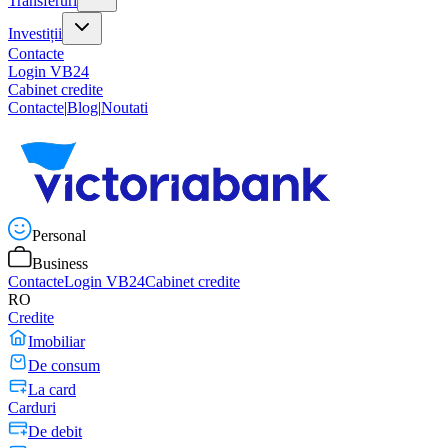
Transferuri
Investiții
Contacte
Login VB24
Cabinet credite
Contacte
|
Blog
|
Noutati
Personal
Business
Contacte
Login VB24
Cabinet credite
RO
Credite
Imobiliar
De consum
La card
Carduri
De debit