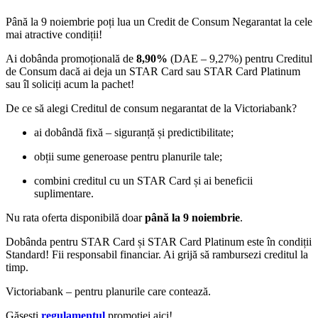
Până la 9 noiembrie poți lua un Credit de Consum Negarantat la cele
mai atractive condiții!
Ai dobânda promoțională de
8,90%
(DAE – 9,27%) pentru Creditul
de Consum dacă ai deja un STAR Card sau STAR Card Platinum
sau îl soliciți acum la pachet!
De ce să alegi Creditul de consum negarantat de la Victoriabank?
ai dobândă fixă – siguranță și predictibilitate;
obții sume generoase pentru planurile tale;
combini creditul cu un STAR Card și ai beneficii
suplimentare.
Nu rata oferta disponibilă doar
până la 9 noiembrie
.
Dobânda pentru STAR Card și STAR Card Platinum este în condiții
Standard! Fii responsabil financiar. Ai grijă să rambursezi creditul la
timp.
Victoriabank – pentru planurile care contează.
Găsești
regulamentul
promoției aici!