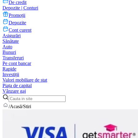
De credit
Depozite | Conturi
Promoții
Depozite
Cont curent
Asigurări
Sănătate
Auto
Bunuri
Transferuri
Pe cont bancar
Rapide
Investiții
Valori mobiliare de stat
Piața de capital
Vânzare gaj
/
Acasă
/
Stiri