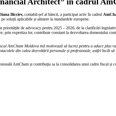
 Financial Architect” în cadrul
Diana Ilicciev,
contabil-șef al băncii, a participat activ în cadrul
AmCha
 pe soluții aplicabile și aliniere la standardele europene.
zat prioritățile de advocacy pentru 2025 – 2026, de la clarificări legislati
, prin expertiza lor, contribuie constant la dezvoltarea domeniului contab
Fiscal AmCham Moldova mă motivează să lucrez pentru a aduce plus valo
stacolele din calea dezvoltării personale și profesionale, astfel încât să
esională AmCham și contribuția sa la consolidarea unui cadru fiscal și 