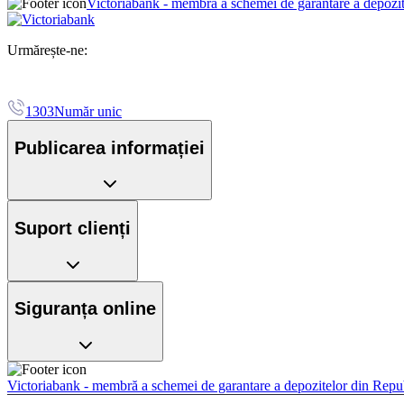
Victoriabank - membră a schemei de garantare a depozi
Urmărește-ne:
1303
Număr unic
Publicarea informației
Suport clienți
Siguranța online
Victoriabank - membră a schemei de garantare a depozitelor din Rep