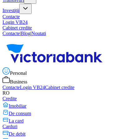
Transferuri
Investiții
Contacte
Login VB24
Cabinet credite
Contacte
|
Blog
|
Noutati
Personal
Business
Contacte
Login VB24
Cabinet credite
RO
Credite
Imobiliar
De consum
La card
Carduri
De debit