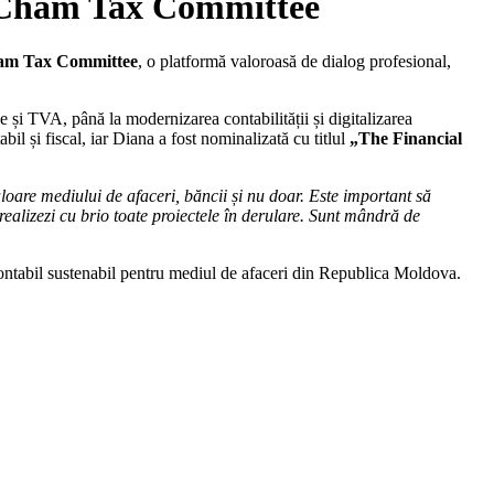
 AmCham Tax Committee
m Tax Committee
, o platformă valoroasă de dialog profesional,
ve și TVA, până la modernizarea contabilității și digitalizarea
il și fiscal, iar Diana a fost nominalizată cu titlul
„The Financial
are mediului de afaceri, băncii și nu doar. Este important să
 realizezi cu brio toate proiectele în derulare. Sunt mândră de
contabil sustenabil pentru mediul de afaceri din Republica Moldova.