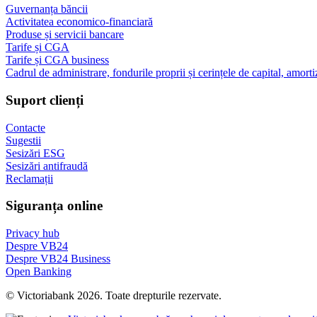
Guvernanța băncii
Activitatea economico-financiară
Produse și servicii bancare
Tarife și CGA
Tarife și CGA business
Cadrul de administrare, fondurile proprii și cerințele de capital, amorti
Suport clienți
Contacte
Sugestii
Sesizări ESG
Sesizări antifraudă
Reclamații
Siguranța online
Privacy hub
Despre VB24
Despre VB24 Business
Open Banking
© Victoriabank 2026. Toate drepturile rezervate.