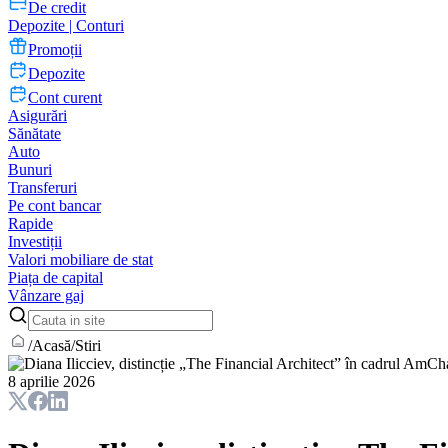
De credit
Depozite | Conturi
Promoții
Depozite
Cont curent
Asigurări
Sănătate
Auto
Bunuri
Transferuri
Pe cont bancar
Rapide
Investiții
Valori mobiliare de stat
Piața de capital
Vânzare gaj
/
Acasă
/
Stiri
8 aprilie 2026