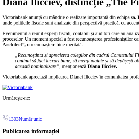
Diana Ilicciev, distincție „The
Victoriabank anunță cu mândrie o realizare importantă din echipa sa.
unde politicile fiscale sunt analizate din perspectivă practică, cu accent
Evenimentul a reunit experți fiscali, contabili și auditori care au anali
proceselor. Un moment special a fost recunoașterea profesioniștilor care
Architect”,
o recunoaștere bine meritată.
„Recunoștința și aprecierea colegilor din cadrul Comitetului 
continui să faci lucruri bune, să mergi înainte și să depășești ob
această nominalizare”,
menționează
Diana Ilicciev.
Victoriabank apreciază implicarea Dianei Ilicciev în comunitatea prof
Urmărește-ne:
1303
Număr unic
Publicarea informației