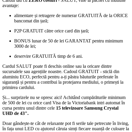
Cardul tău cu
ZERO costuri
- SALUT, vine la pachet cu muuulte
avantaje:
alimentare și retragere de numerar GRATUITĂ de la ORICE
bancomat din țară;
P2P GRATUIT către orice card din țară;
BONUS lunar de 50 de lei GARANTAT pentru minimum
3000 de lei;
deservire GRATUITĂ timp de 6 ani.
Cardul SALUT poate fi deschis online sau la oricare dintre
sucursalele sau agențiile noastre. Cadoul GRATUIT - sticlă din
aluminiu ECO, perfectă pentru a-ți păstra băuturile preferate în
siguranță și pentru a contribui la protejarea mediului, o primești la
primirea cardului.
Și... surprizele nu se opresc aici! Achitând cumpărăturile minimum
de 500 de lei cu orice card Visa de la Victoriabank intri automat în
cursa pentru unul dintre cele
15 televizoare Samsung Crystal
UHD de 43".
Doar gândește-te cât de relaxante pot fi serile tale petrecute în living,
în fața unui LED cu ajutorul căruia simți fiecare nuanță de culoare la