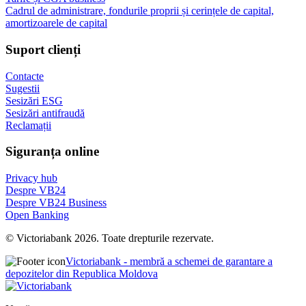
Cadrul de administrare, fondurile proprii și cerințele de capital,
amortizoarele de capital
Suport clienți
Contacte
Sugestii
Sesizări ESG
Sesizări antifraudă
Reclamații
Siguranța online
Privacy hub
Despre VB24
Despre VB24 Business
Open Banking
© Victoriabank 2026. Toate drepturile rezervate.
Victoriabank - membră a schemei de garantare a
depozitelor din Republica Moldova