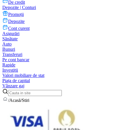
De credit
Depozite | Conturi
Promoții
Depozite
Cont curent
Asigurări
Sănătate
Auto
Bunuri
Transferuri
Pe cont bancar
Rapide
Investiții
Valori mobiliare de stat
Piața de capital
Vânzare gaj
/
Acasă
/
Stiri