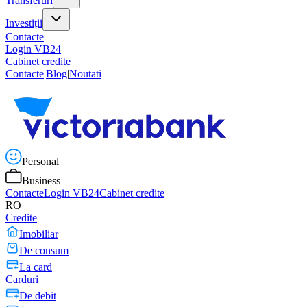
Transferuri
Investiții
Contacte
Login VB24
Cabinet credite
Contacte
|
Blog
|
Noutati
Personal
Business
Contacte
Login VB24
Cabinet credite
RO
Credite
Imobiliar
De consum
La card
Carduri
De debit