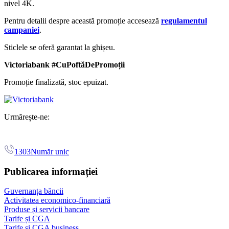
nivel 4K.
Pentru detalii despre această promoție accesează
regulamentul
campaniei
.
Sticlele se oferă garantat la ghișeu.
Victoriabank #CuPoftăDePromoții
Promoție finalizată, stoc epuizat.
Urmărește-ne:
1303
Număr unic
Publicarea informației
Guvernanța băncii
Activitatea economico-financiară
Produse și servicii bancare
Tarife și CGA
Tarife și CGA business