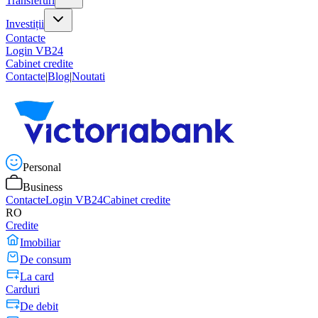
Transferuri
Investiții
Contacte
Login VB24
Cabinet credite
Contacte
|
Blog
|
Noutati
Personal
Business
Contacte
Login VB24
Cabinet credite
RO
Credite
Imobiliar
De consum
La card
Carduri
De debit