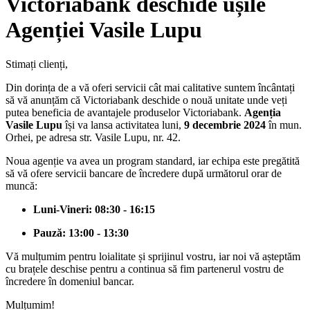
Victoriabank deschide ușile
Agenției Vasile Lupu
Stimați clienți,
Din dorința de a vă oferi servicii cât mai calitative suntem încântați
să vă anunțăm că Victoriabank deschide o nouă unitate unde veți
putea beneficia de avantajele produselor Victoriabank.
Agenția
Vasile Lupu
își va lansa activitatea luni,
9 decembrie 2024
în mun.
Orhei, pe adresa str. Vasile Lupu, nr. 42.
Noua agenție va avea un program standard, iar echipa este pregătită
să vă ofere servicii bancare de încredere după următorul orar de
muncă:
Luni-Vineri: 08:30 - 16:15
Pauză: 13:00 - 13:30
Vă mulțumim pentru loialitate și sprijinul vostru, iar noi vă așteptăm
cu brațele deschise pentru a continua să fim partenerul vostru de
încredere în domeniul bancar.
Mulțumim!