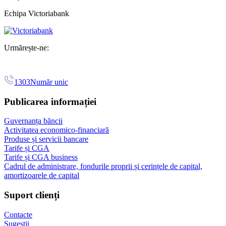
Echipa Victoriabank
Urmărește-ne:
1303
Număr unic
Publicarea informației
Guvernanța băncii
Activitatea economico-financiară
Produse și servicii bancare
Tarife și CGA
Tarife și CGA business
Cadrul de administrare, fondurile proprii și cerințele de capital,
amortizoarele de capital
Suport clienți
Contacte
Sugestii