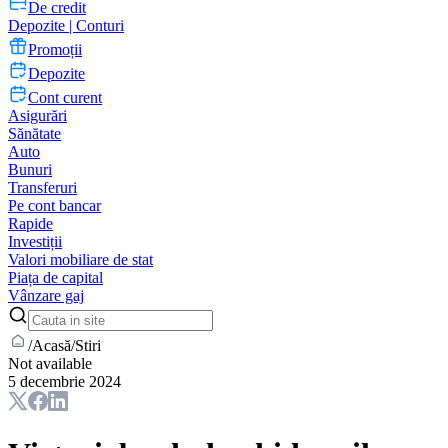
De credit
Depozite | Conturi
Promoții
Depozite
Cont curent
Asigurări
Sănătate
Auto
Bunuri
Transferuri
Pe cont bancar
Rapide
Investiții
Valori mobiliare de stat
Piața de capital
Vânzare gaj
/
Acasă
/
Stiri
Not available
5 decembrie 2024