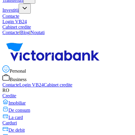
Transferuri
Investiții
Contacte
Login VB24
Cabinet credite
Contacte
|
Blog
|
Noutati
Personal
Business
Contacte
Login VB24
Cabinet credite
RO
Credite
Imobiliar
De consum
La card
Carduri
De debit