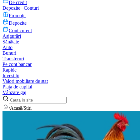
De credit
Depozite | Conturi
Promoții
Depozite
Cont curent
Asigurări
Sănătate
Auto
Bunuri
Transferuri
Pe cont bancar
Rapide
Investiții
Valori mobiliare de stat
Piața de capital
Vânzare gaj
/
Acasă
/
Stiri