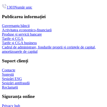
1303
Număr unic
Publicarea informației
Guvernanța băncii
Activitatea economico-financiară
Produse și servicii bancare
Tarife și CGA
Tarife și CGA business
Cadrul de administrare, fondurile proprii și cerințele de capital,
amortizoarele de capital
Suport clienți
Contacte
Sugestii
Sesizări ESG
Sesizări antifraudă
Reclamații
Siguranța online
Privacy hub