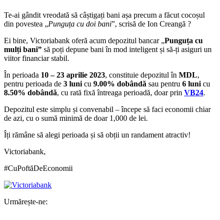
Te-ai gândit vreodată să câștigați bani așa precum a făcut cocoșul
din povestea „
Punguța cu doi bani
”,
scrisă de Ion Creangă
?
Ei bine, Victoriabank oferă acum depozitul bancar „
Punguța cu
mulți bani”
să poți depune bani în mod inteligent și să-ți asiguri un
viitor financiar stabil.
În perioada
10 – 23 aprilie 2023
, constituie depozitul în
MDL
,
pentru perioada de
3 luni
cu
9.00% dobândă
sau pentru
6 luni
cu
8.50% dobândă
, cu rată fixă întreaga perioadă, doar prin
VB24
.
Depozitul este simplu și convenabil – începe să faci economii chiar
de azi, cu o sumă minimă de doar 1,000 de lei.
Îți rămâne să alegi perioada și să obții un randament atractiv!
Victoriabank,
#CuPoftăDeEconomii
Urmărește-ne: