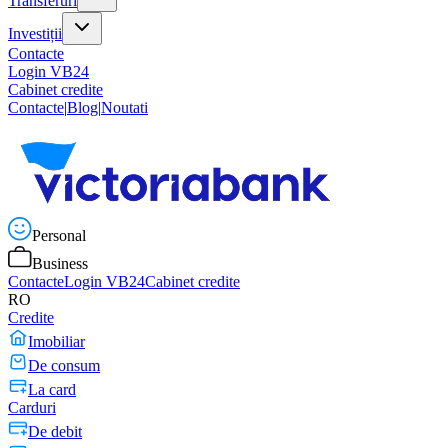
Transferuri
Investiții
Contacte
Login VB24
Cabinet credite
Contacte
|
Blog
|
Noutati
Personal
Business
Contacte
Login VB24
Cabinet credite
RO
Credite
Imobiliar
De consum
La card
Carduri
De debit