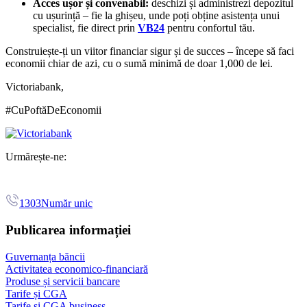
Acces ușor și convenabil:
deschizi și administrezi depozitul
cu ușurință – fie la ghișeu, unde poți obține asistența unui
specialist, fie direct prin
VB24
pentru confortul tău.
Construiește-ți un viitor financiar sigur și de succes – începe să faci
economii chiar de azi, cu o sumă minimă de doar 1,000 de lei.
Victoriabank,
#CuPoftăDeEconomii
Urmărește-ne:
1303
Număr unic
Publicarea informației
Guvernanța băncii
Activitatea economico-financiară
Produse și servicii bancare
Tarife și CGA
Tarife și CGA business