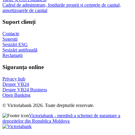
Cadrul de administrare, fondurile proprii și cerințele de capital,
amortizoarele de capital
Suport clienți
Contacte
Sugestii
Sesizări ESG
Sesizări antifraudă
Reclamații
Siguranța online
Privacy hub
Despre VB24
Despre VB24 Business
Open Banking
© Victoriabank 2026. Toate drepturile rezervate.
Victoriabank - membră a schemei de garantare a
depozitelor din Republica Moldova