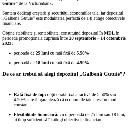
Gutuie”
de la Victoriabank.
Suntem dedicați creșterii și securității economiilor tale, iar depozitul
„Galbenă Gutuie” este modalitatea perfectă de a-ți atinge obiectivele
financiare.
Obține stabilitate și rentabilitate, constituind depozitul în
MDL
în
perioada promoțională cuprinsă între
20 septembrie – 14 octombrie
2023:
perioada de
25 luni
cu rată fixă de
5.50%
perioadă de
18 luni
cu rată fixă de
4.50%
De ce ar trebui să alegi depozitul „Galbenă Gutuie”?
Rată fixă de top:
obții o rată fixă atractivă de 5.50% sau
4.50% care îți garantează că economiile tale cresc în mod
constant.
Flexibilitate financiară:
cu o perioadă de 25 luni sau 18 luni,
ai timp suficient să îți atingi obiectivele financiare.