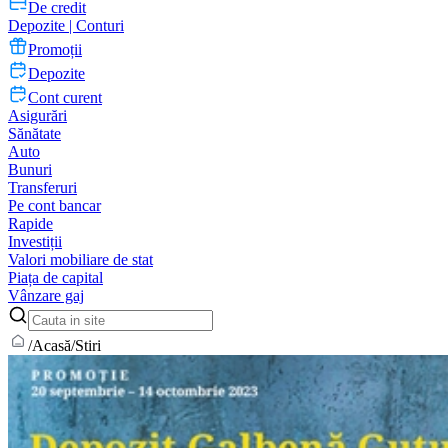
De credit
Depozite | Conturi
Promoții
Depozite
Cont curent
Asigurări
Sănătate
Auto
Bunuri
Transferuri
Pe cont bancar
Rapide
Investiții
Valori mobiliare de stat
Piața de capital
Vânzare gaj
/
Acasă
/
Stiri