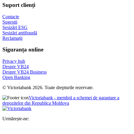
Suport clienți
Contacte
Sugestii
Sesizări ESG
Sesizări antifraudă
Reclamații
Siguranța online
Privacy hub
Despre VB24
Despre VB24 Business
Open Banking
© Victoriabank 2026. Toate drepturile rezervate.
Victoriabank - membră a schemei de garantare a
depozitelor din Republica Moldova
Urmărește-ne: