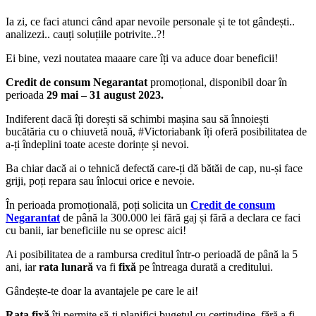
Ia zi, ce faci atunci când apar nevoile personale și te tot gândești..
analizezi.. cauți soluțiile potrivite..?!
Ei bine, vezi noutatea maaare care îți va aduce doar beneficii!
Credit de consum Negarantat
promoțional, disponibil doar în
perioada
29 mai – 31 august 2023.
Indiferent dacă îți dorești să schimbi mașina sau să înnoiești
bucătăria cu o chiuvetă nouă, #Victoriabank îți oferă posibilitatea de
a-ți îndeplini toate aceste dorințe și nevoi.
Ba chiar dacă ai o tehnică defectă care-ți dă bătăi de cap, nu-și face
griji, poți repara sau înlocui orice e nevoie.
În perioada promoțională, poți solicita un
Credit de consum
Negarantat
de până la 300.000 lei fără gaj și fără a declara ce faci
cu banii, iar beneficiile nu se opresc aici!
Ai posibilitatea de a rambursa creditul într-o perioadă de până la 5
ani, iar
rata lunară
va fi
fixă
pe întreaga durată a creditului.
Gândește-te doar la avantajele pe care le ai!
Rata fixă
îți permite să-ți planifici bugetul cu certitudine, fără a fi