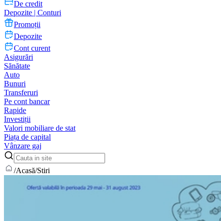
De credit
Depozite | Conturi
Promoții
Depozite
Cont curent
Asigurări
Sănătate
Auto
Bunuri
Transferuri
Pe cont bancar
Rapide
Investiții
Valori mobiliare de stat
Piața de capital
Vânzare gaj
/
Acasă
/
Stiri