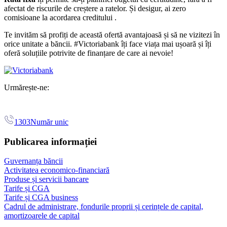
afectat de riscurile de creștere a ratelor. Și desigur, ai zero
comisioane la acordarea creditului
.
Te invităm să profiți de această ofertă avantajoasă și să ne vizitezi în
orice unitate a băncii. #Victoriabank îți face viața mai ușoară și îți
oferă soluțiile potrivite de finanțare de care ai nevoie!
Urmărește-ne:
1303
Număr unic
Publicarea informației
Guvernanța băncii
Activitatea economico-financiară
Produse și servicii bancare
Tarife și CGA
Tarife și CGA business
Cadrul de administrare, fondurile proprii și cerințele de capital,
amortizoarele de capital