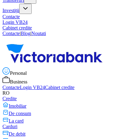
Transferuri
Investiții
Contacte
Login VB24
Cabinet credite
Contacte
|
Blog
|
Noutati
Personal
Business
Contacte
Login VB24
Cabinet credite
RO
Credite
Imobiliar
De consum
La card
Carduri
De debit