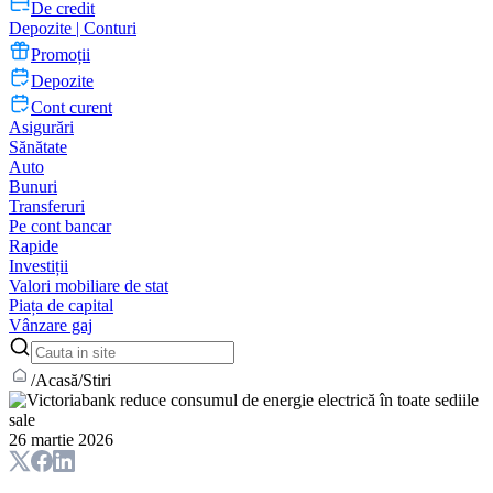
De credit
Depozite | Conturi
Promoții
Depozite
Cont curent
Asigurări
Sănătate
Auto
Bunuri
Transferuri
Pe cont bancar
Rapide
Investiții
Valori mobiliare de stat
Piața de capital
Vânzare gaj
/
Acasă
/
Stiri
26 martie 2026