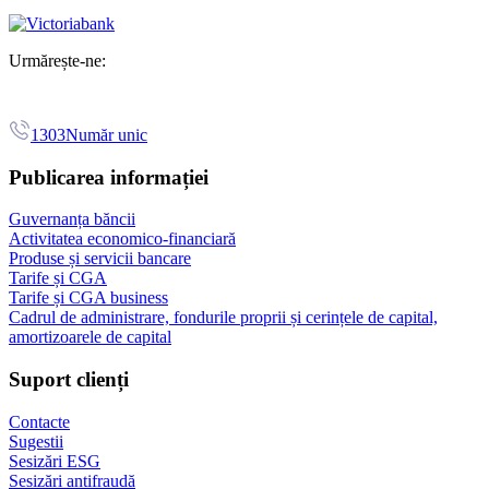
Urmărește-ne:
1303
Număr unic
Publicarea informației
Guvernanța băncii
Activitatea economico-financiară
Produse și servicii bancare
Tarife și CGA
Tarife și CGA business
Cadrul de administrare, fondurile proprii și cerințele de capital,
amortizoarele de capital
Suport clienți
Contacte
Sugestii
Sesizări ESG
Sesizări antifraudă