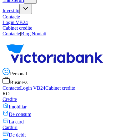
Transferuri
Investiții
Contacte
Login VB24
Cabinet credite
Contacte
|
Blog
|
Noutati
Personal
Business
Contacte
Login VB24
Cabinet credite
RO
Credite
Imobiliar
De consum
La card
Carduri
De debit