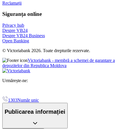
Reclamații
Siguranța online
Privacy hub
Despre VB24
Despre VB24 Business
Open Banking
© Victoriabank 2026. Toate drepturile rezervate.
Victoriabank - membră a schemei de garantare a
depozitelor din Republica Moldova
Urmărește-ne:
1303
Număr unic
Publicarea informației