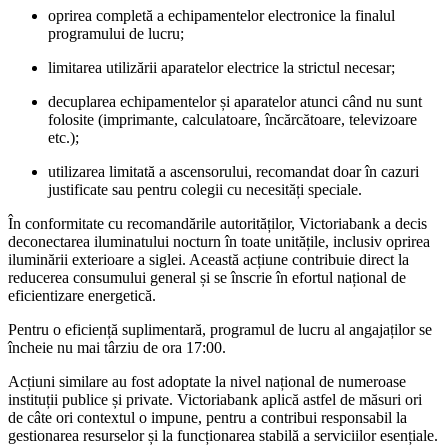
oprirea completă a echipamentelor electronice la finalul
programului de lucru;
limitarea utilizării aparatelor electrice la strictul necesar;
decuplarea echipamentelor și aparatelor atunci când nu sunt
folosite (imprimante, calculatoare, încărcătoare, televizoare
etc.);
utilizarea limitată a ascensorului, recomandat doar în cazuri
justificate sau pentru colegii cu necesități speciale.
În conformitate cu recomandările autorităților, Victoriabank a decis
deconectarea iluminatului nocturn în toate unitățile, inclusiv oprirea
iluminării exterioare a siglei. Această acțiune contribuie direct la
reducerea consumului general și se înscrie în efortul național de
eficientizare energetică.
Pentru o eficiență suplimentară, programul de lucru al angajaților se
încheie nu mai târziu de ora 17:00.
Acțiuni similare au fost adoptate la nivel național de numeroase
instituții publice și private. Victoriabank aplică astfel de măsuri ori
de câte ori contextul o impune, pentru a contribui responsabil la
gestionarea resurselor și la funcționarea stabilă a serviciilor esențiale.