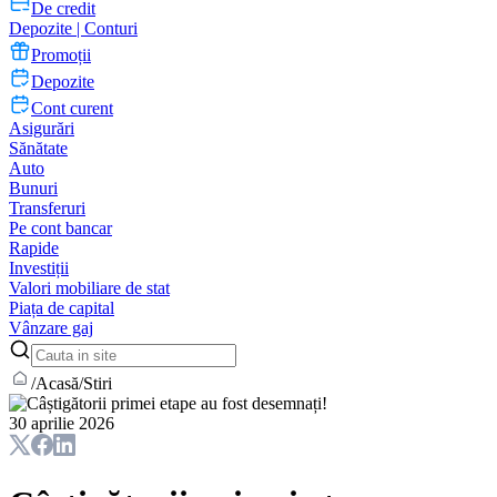
De credit
Depozite | Conturi
Promoții
Depozite
Cont curent
Asigurări
Sănătate
Auto
Bunuri
Transferuri
Pe cont bancar
Rapide
Investiții
Valori mobiliare de stat
Piața de capital
Vânzare gaj
/
Acasă
/
Stiri
30 aprilie 2026