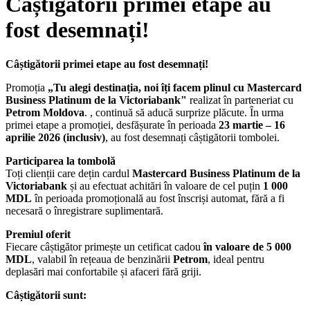
Câștigătorii primei etape au
fost desemnați!
Câștigătorii primei etape au fost desemnați!
Promoția
„Tu alegi destinația, noi îți facem plinul cu Mastercard
Business Platinum de la Victoriabank"
realizat în parteneriat cu
Petrom Moldova
.
, continuă să aducă surprize plăcute. În urma
primei etape a promoției, desfășurate în perioada
23 martie – 16
aprilie 2026 (inclusiv)
, au fost desemnați câștigătorii tombolei.
Participarea la tombolă
Toți clienții care dețin cardul
Mastercard Business Platinum de la
Victoriabank
și au efectuat achitări în valoare de cel puțin
1 000
MDL
în perioada promoțională au fost înscriși automat, fără a fi
necesară o înregistrare suplimentară.
Premiul oferit
Fiecare câștigător primește un
cetificat cadou
în valoare de 5 000
MDL
, valabil în rețeaua de benzinării
Petrom
, ideal pentru
deplasări mai confortabile și afaceri fără griji.
Câștigătorii sunt: