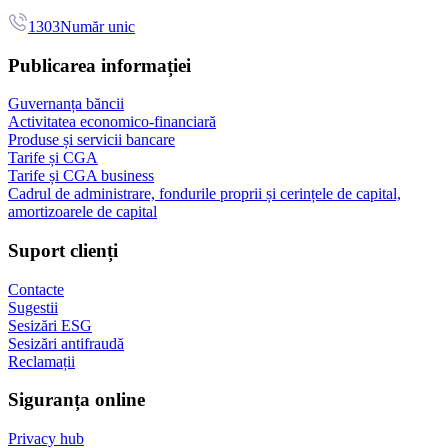
1303
Număr unic
Publicarea informației
Guvernanța băncii
Activitatea economico-financiară
Produse și servicii bancare
Tarife și CGA
Tarife și CGA business
Cadrul de administrare, fondurile proprii și cerințele de capital,
amortizoarele de capital
Suport clienți
Contacte
Sugestii
Sesizări ESG
Sesizări antifraudă
Reclamații
Siguranța online
Privacy hub