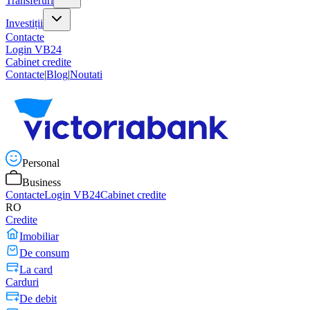
Transferuri
Investiții
Contacte
Login VB24
Cabinet credite
Contacte
|
Blog
|
Noutati
Personal
Business
Contacte
Login VB24
Cabinet credite
RO
Credite
Imobiliar
De consum
La card
Carduri
De debit