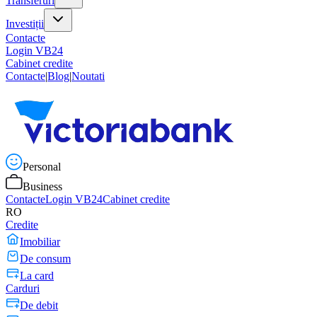
Transferuri
Investiții
Contacte
Login VB24
Cabinet credite
Contacte
|
Blog
|
Noutati
Personal
Business
Contacte
Login VB24
Cabinet credite
RO
Credite
Imobiliar
De consum
La card
Carduri
De debit