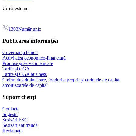
Urmărește-ne:
1303
Număr unic
Publicarea informației
Guvernanța băncii
Activitatea economico-financiară
Produse și servicii bancare
Tarife și CGA
Tarife și CGA business
Cadrul de administrare, fondurile proprii și cerințele de capital,
amortizoarele de capital
Suport clienți
Contacte
Sugestii
Sesizări ESG
Sesizări antifraudă
Reclamații