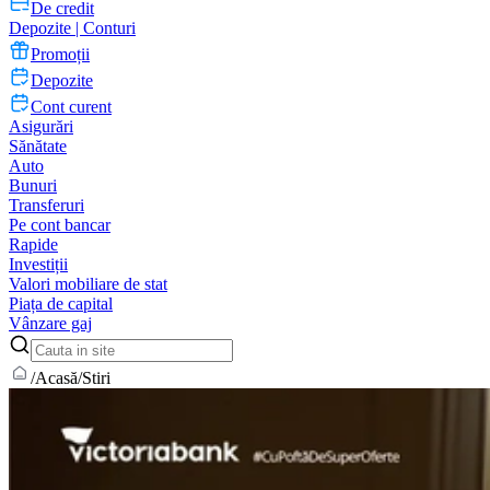
De credit
Depozite | Conturi
Promoții
Depozite
Cont curent
Asigurări
Sănătate
Auto
Bunuri
Transferuri
Pe cont bancar
Rapide
Investiții
Valori mobiliare de stat
Piața de capital
Vânzare gaj
/
Acasă
/
Stiri