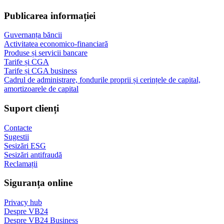
Publicarea informației
Guvernanța băncii
Activitatea economico-financiară
Produse și servicii bancare
Tarife și CGA
Tarife și CGA business
Cadrul de administrare, fondurile proprii și cerințele de capital,
amortizoarele de capital
Suport clienți
Contacte
Sugestii
Sesizări ESG
Sesizări antifraudă
Reclamații
Siguranța online
Privacy hub
Despre VB24
Despre VB24 Business