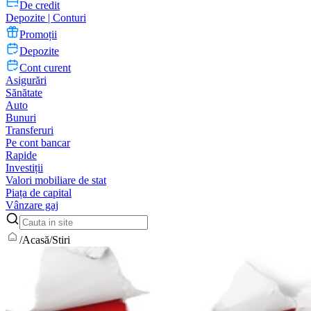
De credit
Depozite | Conturi
Promoții
Depozite
Cont curent
Asigurări
Sănătate
Auto
Bunuri
Transferuri
Pe cont bancar
Rapide
Investiții
Valori mobiliare de stat
Piața de capital
Vânzare gaj
/
Acasă
/
Stiri