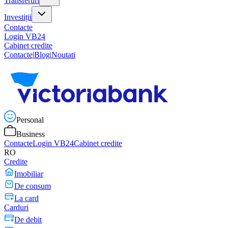
Transferuri
Investiții
Contacte
Login VB24
Cabinet credite
Contacte
|
Blog
|
Noutati
Personal
Business
Contacte
Login VB24
Cabinet credite
RO
Credite
Imobiliar
De consum
La card
Carduri
De debit