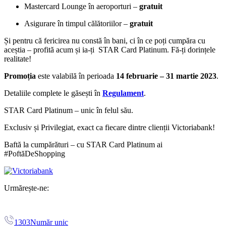
Mastercard Lounge în aeroporturi –
gratuit
Asigurare în timpul călătoriilor –
gratuit
Și pentru că fericirea nu constă în bani, ci în ce poți cumpăra cu
aceștia – profită acum și ia-ți STAR Card Platinum. Fă-ți dorințele
realitate!
Promoția
este valabilă în perioada
14 februarie – 31 martie 2023
.
Detaliile complete le găsești în
Regulament
.
STAR Card Platinum – unic în felul său.
Exclusiv și Privilegiat, exact ca fiecare dintre clienții Victoriabank!
Baftă la cumpărături – cu STAR Card Platinum ai
#PoftăDeShopping
Urmărește-ne:
1303
Număr unic