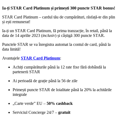
Ia-ți STAR Card Platinum și primești 300 puncte STAR bonus!
STAR Card Platinum – cardul tău de cumpărături, răsfață-te din plin
și ești remunerat!
Ia-ți un STAR Card Platinum, fă prima tranzacție, în retail, până la
data de 14 aprilie 2023 (
inclusiv
) și câștigă 300 puncte STAR.
Punctele STAR se va înregistra automat la contul de card, până la
data limită!
Avantajele
STAR Card Platinum
:
Achiți cumpărăturile până la 12 rate fixe fără dobândă la
partenerii STAR
Ai perioadă de grație până la 56 de zile
Primești puncte STAR de loialitate până la 20% la achitările
integrale
„Carte verde” EU –
50% cashback
Serviciul Concierge 24/7 –
gratuit