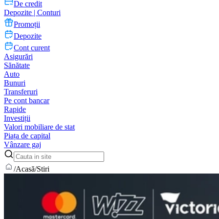
De credit
Depozite | Conturi
Promoții
Depozite
Cont curent
Asigurări
Sănătate
Auto
Bunuri
Transferuri
Pe cont bancar
Rapide
Investiții
Valori mobiliare de stat
Piața de capital
Vânzare gaj
/
Acasă
/
Stiri