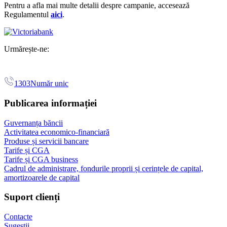
Pentru a afla mai multe detalii despre campanie, accesează
Regulamentul
aici
.
Urmărește-ne:
1303
Număr unic
Publicarea informației
Guvernanța băncii
Activitatea economico-financiară
Produse și servicii bancare
Tarife și CGA
Tarife și CGA business
Cadrul de administrare, fondurile proprii și cerințele de capital,
amortizoarele de capital
Suport clienți
Contacte
Sugestii