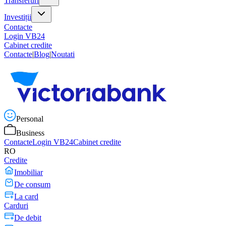
Transferuri
Investiții
Contacte
Login VB24
Cabinet credite
Contacte
|
Blog
|
Noutati
Personal
Business
Contacte
Login VB24
Cabinet credite
RO
Credite
Imobiliar
De consum
La card
Carduri
De debit