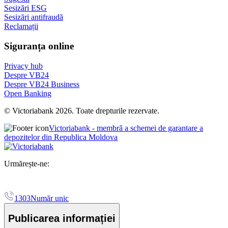
Sesizări ESG
Sesizări antifraudă
Reclamații
Siguranța online
Privacy hub
Despre VB24
Despre VB24 Business
Open Banking
© Victoriabank 2026. Toate drepturile rezervate.
Victoriabank - membră a schemei de garantare a
depozitelor din Republica Moldova
Urmărește-ne:
1303
Număr unic
Publicarea informației