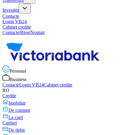
Transferuri
Investiții
Contacte
Login VB24
Cabinet credite
Contacte
|
Blog
|
Noutati
Personal
Business
Contacte
Login VB24
Cabinet credite
RO
Credite
Imobiliar
De consum
La card
Carduri
De debit