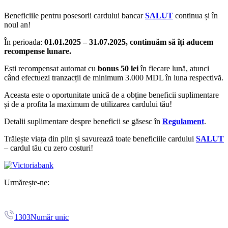
Beneficiile pentru posesorii cardului bancar
SALUT
continua și în
noul an!
În perioada:
01.01.2025 – 31.07.2025, continuăm să îți aducem
recompense lunare.
Ești recompensat automat cu
bonus 50 lei
în fiecare lună, atunci
când efectuezi tranzacții de minimum 3.000 MDL în luna respectivă.
Aceasta este o oportunitate unică de a obține beneficii suplimentare
și de a profita la maximum de utilizarea cardului tău!
Detalii suplimentare despre beneficii se găsesc în
Regulament
.
Trăiește viața din plin și savurează toate beneficiile cardului
SALUT
– cardul tău cu zero costuri!
Urmărește-ne:
1303
Număr unic