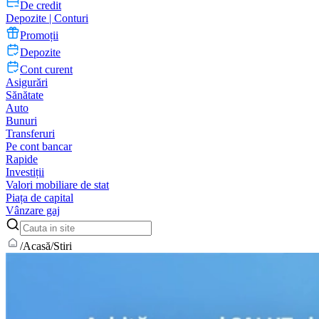
De credit
Depozite | Conturi
Promoții
Depozite
Cont curent
Asigurări
Sănătate
Auto
Bunuri
Transferuri
Pe cont bancar
Rapide
Investiții
Valori mobiliare de stat
Piața de capital
Vânzare gaj
/
Acasă
/
Stiri