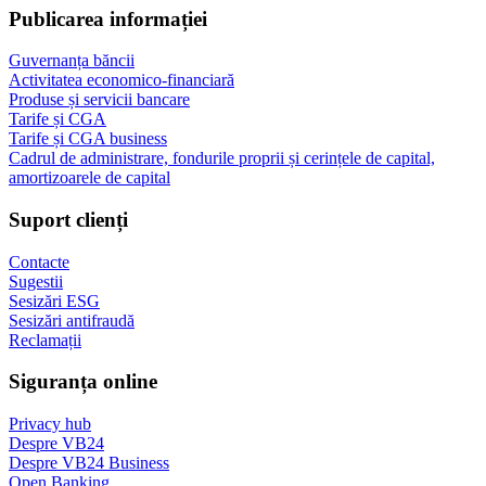
Publicarea informației
Guvernanța băncii
Activitatea economico-financiară
Produse și servicii bancare
Tarife și CGA
Tarife și CGA business
Cadrul de administrare, fondurile proprii și cerințele de capital,
amortizoarele de capital
Suport clienți
Contacte
Sugestii
Sesizări ESG
Sesizări antifraudă
Reclamații
Siguranța online
Privacy hub
Despre VB24
Despre VB24 Business
Open Banking