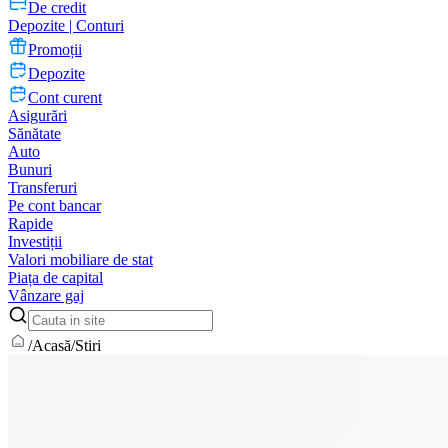
De credit
Depozite | Conturi
Promoții
Depozite
Cont curent
Asigurări
Sănătate
Auto
Bunuri
Transferuri
Pe cont bancar
Rapide
Investiții
Valori mobiliare de stat
Piața de capital
Vânzare gaj
/
Acasă
/
Stiri