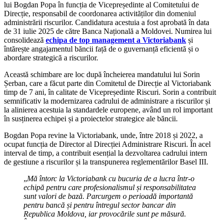
lui Bogdan Popa în funcția de Vicepreședinte al Comitetului de
Direcție, responsabil de coordonarea activităților din domeniul
administrării riscurilor. Candidatura acestuia a fost aprobată în data
de 31 iulie 2025 de către Banca Națională a Moldovei. Numirea lui
consolidează
echipa de top management a Victoriabank
și
întărește angajamentul băncii față de o guvernanță eficientă și o
abordare strategică a riscurilor.
Această schimbare are loc după încheierea mandatului lui Sorin
Șerban, care a făcut parte din Comitetul de Direcție al Victoriabank
timp de 7 ani, în calitate de Vicepreședinte Riscuri. Sorin a contribuit
semnificativ la modernizarea cadrului de administrare a riscurilor și
la alinierea acestuia la standardele europene, având un rol important
în susținerea echipei și a proiectelor strategice ale băncii.
Bogdan Popa revine la Victoriabank, unde, între 2018 și 2022, a
ocupat funcția de Director al Direcției Administrare Riscuri. În acel
interval de timp, a contribuit esențial la dezvoltarea cadrului intern
de gestiune a riscurilor și la transpunerea reglementărilor Basel III.
„
Mă întorc la Victoriabank cu bucuria de a lucra într-o
echipă pentru care profesionalismul și responsabilitatea
sunt valori de bază. Parcurgem o perioadă importantă
pentru bancă și pentru întregul sector bancar din
Republica Moldova, iar provocările sunt pe măsură.