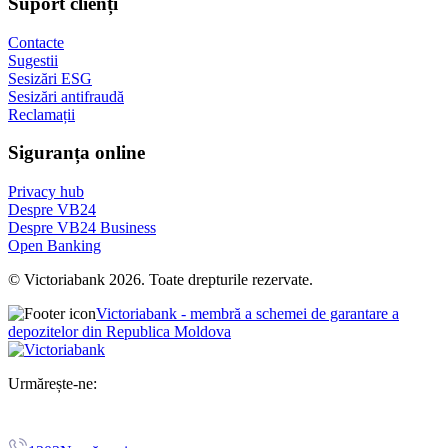
Suport clienți
Contacte
Sugestii
Sesizări ESG
Sesizări antifraudă
Reclamații
Siguranța online
Privacy hub
Despre VB24
Despre VB24 Business
Open Banking
© Victoriabank 2026. Toate drepturile rezervate.
Victoriabank - membră a schemei de garantare a
depozitelor din Republica Moldova
Urmărește-ne: