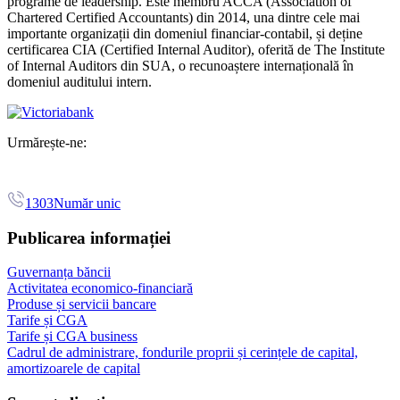
programe de leadership. Este membru ACCA (Association of
Chartered Certified Accountants) din 2014, una dintre cele mai
importante organizații din domeniul financiar-contabil, și deține
certificarea CIA (Certified Internal Auditor), oferită de The Institute
of Internal Auditors din SUA, o recunoaștere internațională în
domeniul auditului intern.
Urmărește-ne:
1303
Număr unic
Publicarea informației
Guvernanța băncii
Activitatea economico-financiară
Produse și servicii bancare
Tarife și CGA
Tarife și CGA business
Cadrul de administrare, fondurile proprii și cerințele de capital,
amortizoarele de capital