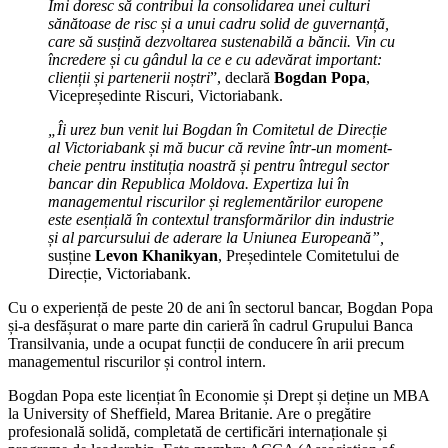
Îmi doresc să contribui la consolidarea unei culturi
sănătoase de risc și a unui cadru solid de guvernanță,
care să susțină dezvoltarea sustenabilă a băncii. Vin cu
încredere și cu gândul la ce e cu adevărat important:
clienții și partenerii noștri
”, declară
Bogdan Popa
,
Vicepreședinte Riscuri, Victoriabank.
„Îi urez bun venit lui Bogdan în Comitetul de Direcție
al Victoriabank și mă bucur că revine într-un moment-
cheie pentru instituția noastră și pentru întregul sector
bancar din Republica Moldova. Expertiza lui în
managementul riscurilor și reglementărilor europene
este esențială în contextul transformărilor din industrie
și al parcursului de aderare la Uniunea Europeană”,
susține
Levon Khanikyan
, Președintele Comitetului de
Direcție, Victoriabank.
Cu o experiență de peste 20 de ani în sectorul bancar, Bogdan Popa
și-a desfășurat o mare parte din carieră în cadrul Grupului Banca
Transilvania, unde a ocupat funcții de conducere în arii precum
managementul riscurilor și control intern.
Bogdan Popa este licențiat în Economie și Drept și deține un MBA
la University of Sheffield, Marea Britanie. Are o pregătire
profesională solidă, completată de certificări internaționale și