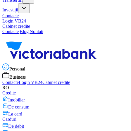
Transferuri
Investiții
Contacte
Login VB24
Cabinet credite
Contacte
|
Blog
|
Noutati
Personal
Business
Contacte
Login VB24
Cabinet credite
RO
Credite
Imobiliar
De consum
La card
Carduri
De debit