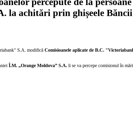
anelor percepute de la persoane 
 la achitări prin ghișeele Băncii
riabank" S.A. modifică
Comisioanele aplicate de B.C. "Victoriabank"
aniei
Î.M. „Orange Moldova” S.А.
li se va percepe comisionul în măr