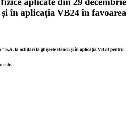
fizice aplicate din 29 decembrie
 și în aplicația VB24 în favoarea
 S.A. la achitări la ghișeele Băncii și în aplicația VB24 pentru
ime de: