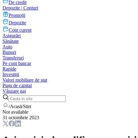
De credit
Depozite | Conturi
Promoții
Depozite
Cont curent
Asigurări
Sănătate
Auto
Bunuri
Transferuri
Pe cont bancar
Rapide
Investiții
Valori mobiliare de stat
Piața de capital
Vânzare gaj
/
Acasă
/
Stiri
Not available
31 octombrie 2023