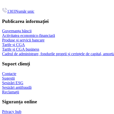
1303
Număr unic
Publicarea informației
Guvernanța băncii
Activitatea economico-financiară
Produse și servicii bancare
Tarife și CGA
Tarife și CGA business
Cadrul de administrare, fondurile proprii și cerințele de capital, amorti
Suport clienți
Contacte
Sugestii
Sesizări ESG
Sesizări antifraudă
Reclamații
Siguranța online
Privacy hub