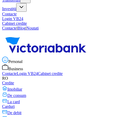
Transferuri
Investiții
Contacte
Login VB24
Cabinet credite
Contacte
|
Blog
|
Noutati
Personal
Business
Contacte
Login VB24
Cabinet credite
RO
Credite
Imobiliar
De consum
La card
Carduri
De debit