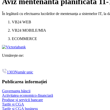
Aviz mentenanta planificata 11-
În legătură cu efectuarea lucrărilor de mentenanța a sistemelor IT, la 
VB24 WEB
VB24 MOBILE/MIA
ECOMMERCE
Urmărește-ne:
1303
Număr unic
Publicarea informației
Guvernanța băncii
Activitatea economico-financiară
Produse și servicii bancare
Tarife și CGA
Tarife și CGA business