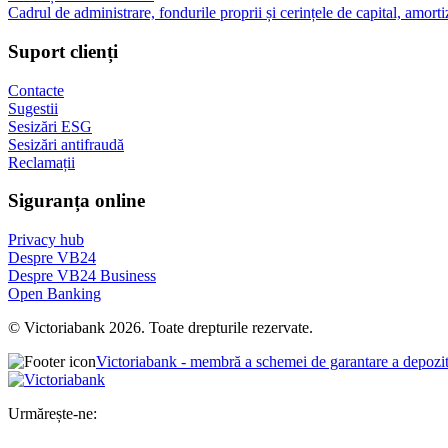
Cadrul de administrare, fondurile proprii și cerințele de capital, amorti
Suport clienți
Contacte
Sugestii
Sesizări ESG
Sesizări antifraudă
Reclamații
Siguranța online
Privacy hub
Despre VB24
Despre VB24 Business
Open Banking
© Victoriabank 2026. Toate drepturile rezervate.
Victoriabank - membră a schemei de garantare a depozi
Urmărește-ne: