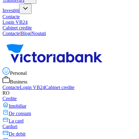
Transferuri
Investiții
Contacte
Login VB24
Cabinet credite
Contacte
|
Blog
|
Noutati
Personal
Business
Contacte
Login VB24
Cabinet credite
RO
Credite
Imobiliar
De consum
La card
Carduri
De debit