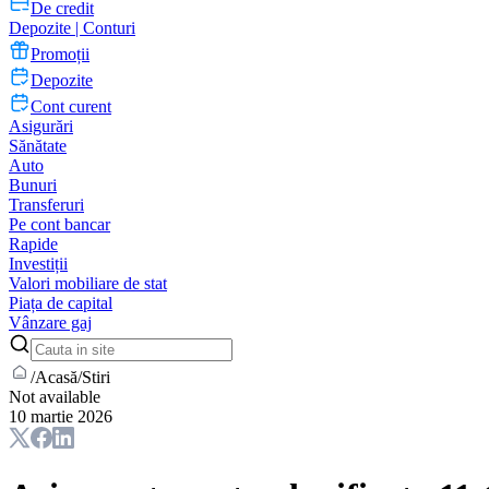
De credit
Depozite | Conturi
Promoții
Depozite
Cont curent
Asigurări
Sănătate
Auto
Bunuri
Transferuri
Pe cont bancar
Rapide
Investiții
Valori mobiliare de stat
Piața de capital
Vânzare gaj
/
Acasă
/
Stiri
Not available
10 martie 2026