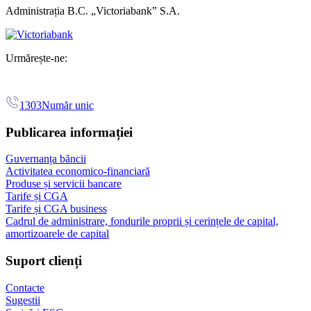
Administrația B.C. „Victoriabank” S.A.
Urmărește-ne:
1303
Număr unic
Publicarea informației
Guvernanța băncii
Activitatea economico-financiară
Produse și servicii bancare
Tarife și CGA
Tarife și CGA business
Cadrul de administrare, fondurile proprii și cerințele de capital,
amortizoarele de capital
Suport clienți
Contacte
Sugestii