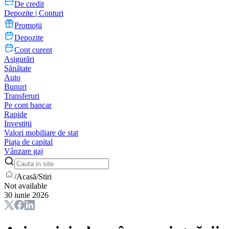
De credit
Depozite | Conturi
Promoții
Depozite
Cont curent
Asigurări
Sănătate
Auto
Bunuri
Transferuri
Pe cont bancar
Rapide
Investiții
Valori mobiliare de stat
Piața de capital
Vânzare gaj
/
Acasă
/
Stiri
Not available
30 iunie 2026