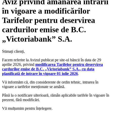
Aviz privind amânarea intrării
în vigoare a modificărilor
Tarifelor pentru deservirea
cardurilor emise de B.C.
„Victoriabank” S.A.
Stimați clienți,
Facem referire la Avizul publicat pe site-ul băncii în data de 29
aprilie 2026, privind
modificarea Tarifelor pentru deservirea
cardurilor emise de B.C. „Victoriabank” S.A., cu data
planificată de intrare în vigoare 01 iulie 2026
.
Vă informăm că, din considerente de ordin tehnic, intrarea în
vigoare a tarifelor menționate se amână.
Până la o notificare ulterioară, rămân aplicabile tarifele în vigoare în
prezent, fără modificări.
Vă mulțumim pentru înțelegere.