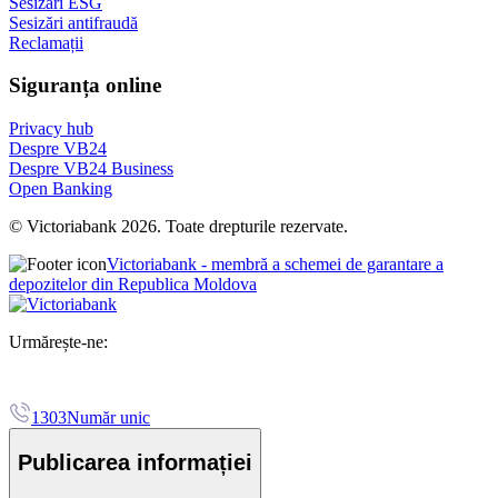
Sesizări ESG
Sesizări antifraudă
Reclamații
Siguranța online
Privacy hub
Despre VB24
Despre VB24 Business
Open Banking
© Victoriabank 2026. Toate drepturile rezervate.
Victoriabank - membră a schemei de garantare a
depozitelor din Republica Moldova
Urmărește-ne:
1303
Număr unic
Publicarea informației