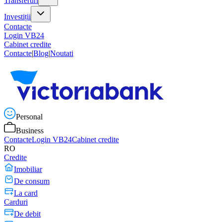
Transferuri
Investiții
Contacte
Login VB24
Cabinet credite
Contacte
|
Blog
|
Noutati
Personal
Business
Contacte
Login VB24
Cabinet credite
RO
Credite
Imobiliar
De consum
La card
Carduri
De debit