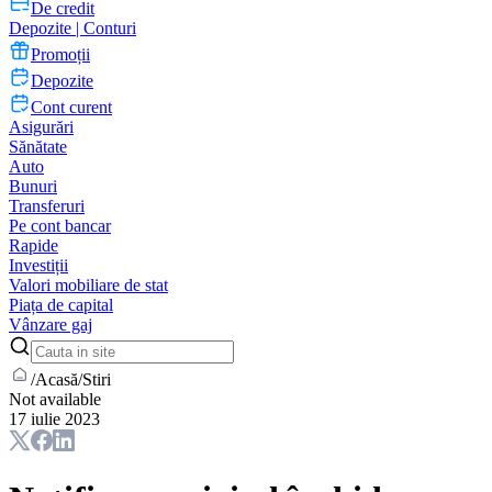
De credit
Depozite | Conturi
Promoții
Depozite
Cont curent
Asigurări
Sănătate
Auto
Bunuri
Transferuri
Pe cont bancar
Rapide
Investiții
Valori mobiliare de stat
Piața de capital
Vânzare gaj
/
Acasă
/
Stiri
Not available
17 iulie 2023