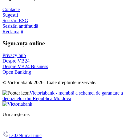
Contacte
Sugestii
Sesizări ESG
Sesizări antifraudă
Reclamații
Siguranța online
Privacy hub
Despre VB24
Despre VB24 Business
Open Banking
© Victoriabank 2026. Toate drepturile rezervate.
Victoriabank - membră a schemei de garantare a
depozitelor din Republica Moldova
Urmărește-ne:
1303
Număr unic