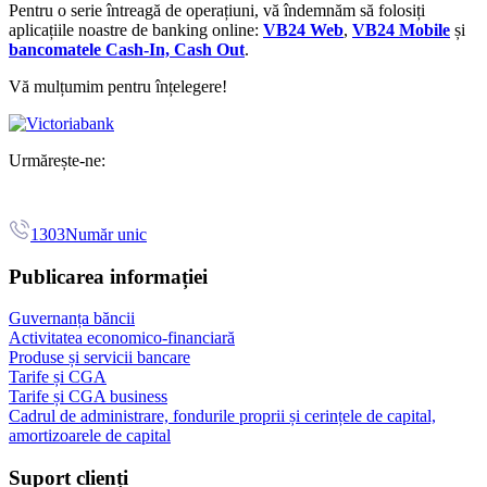
Pentru o serie întreagă de operațiuni, vă îndemnăm să folosiți
aplicațiile noastre de banking online:
VB24 Web
,
VB24 Mobile
și
bancomatele Cash-In, Cash Out
.
Vă mulțumim pentru înțelegere!
Urmărește-ne:
1303
Număr unic
Publicarea informației
Guvernanța băncii
Activitatea economico-financiară
Produse și servicii bancare
Tarife și CGA
Tarife și CGA business
Cadrul de administrare, fondurile proprii și cerințele de capital,
amortizoarele de capital
Suport clienți