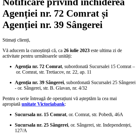
Notificare privind închiderea
Agenției nr. 72 Comrat și
Agenției nr. 39 Sângerei
Stimați clienți,
Vă aducem la cunoștință că, ca
26 iulie 2023
este ultima zi de
activitate pentru următoarele unități:
Agenția nr. 72 Comrat
, subordonată Sucursalei 15 Comrat –
or. Comrat, str. Tretiacov, nr. 22, ap. 11
Agenția nr. 39 Sângerei
,
subordonată Sucursalei 25 Sângerei
-
or. Sângerei, str. B. Glavan, nr. 4/32
Pentru o serie întreagă de operațiuni vă așteptăm la cea mai
apropiată
unitate Victoriabank
:
Sucursala nr. 15 Comrat
, or. Comrat, str. Pobedi, 46A
Sucursala nr. 25 Sângerei
, or. Sângerei, str. Independenței,
127/A