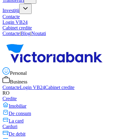
Transferuri
Investiții
Contacte
Login VB24
Cabinet credite
Contacte
|
Blog
|
Noutati
Personal
Business
Contacte
Login VB24
Cabinet credite
RO
Credite
Imobiliar
De consum
La card
Carduri
De debit