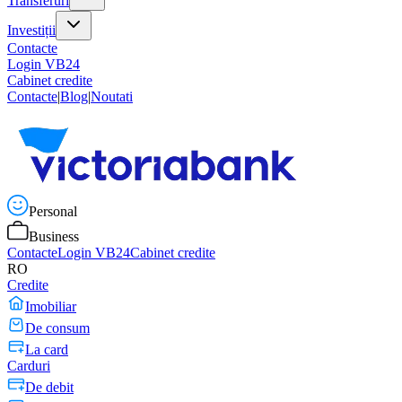
Transferuri
Investiții
Contacte
Login VB24
Cabinet credite
Contacte
|
Blog
|
Noutati
Personal
Business
Contacte
Login VB24
Cabinet credite
RO
Credite
Imobiliar
De consum
La card
Carduri
De debit