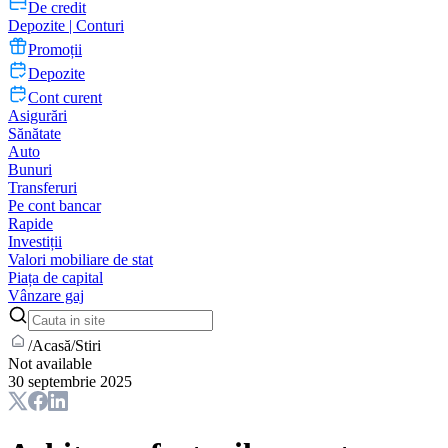
De credit
Depozite | Conturi
Promoții
Depozite
Cont curent
Asigurări
Sănătate
Auto
Bunuri
Transferuri
Pe cont bancar
Rapide
Investiții
Valori mobiliare de stat
Piața de capital
Vânzare gaj
/
Acasă
/
Stiri
Not available
30 septembrie 2025