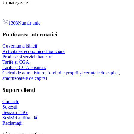
Urmărește-ne:
1303
Număr unic
Publicarea informației
Guvernanța băncii
Activitatea economico-financiară
Produse și servicii bancare
Tarife și CGA
Tarife și CGA business
Cadrul de administrare, fondurile proprii și cerințele de capital,
amortizoarele de capital
Suport clienți
Contacte
Sugestii
Sesizări ESG
Sesizări antifraudă
Reclamații