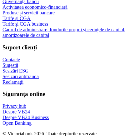
Guvernanța băncii
Activitatea economico-financiară
Produse și servicii bancare
Tarife și CGA
Tarife și CGA business
Cadrul de administrare, fondurile proprii și cerințele de capital,
amortizoarele de capital
Suport clienți
Contacte
Sugestii
Sesizări ESG
Sesizări antifraudă
Reclamații
Siguranța online
Privacy hub
Despre VB24
Despre VB24 Business
Open Banking
© Victoriabank 2026. Toate drepturile rezervate.