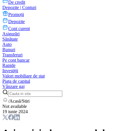
De credit
Depozite | Conturi
Promoții
Depozite
Cont curent
Asigurări
Sănătate
Auto
Bunuri
Transferuri
Pe cont bancar
Rapide
Investiții
Valori mobiliare de stat
Piața de capital
Vânzare gaj
/
Acasă
/
Stiri
Not available
19 iunie 2024