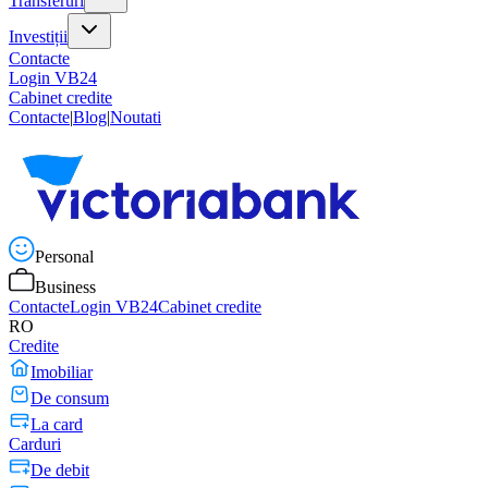
Transferuri
Investiții
Contacte
Login VB24
Cabinet credite
Contacte
|
Blog
|
Noutati
Personal
Business
Contacte
Login VB24
Cabinet credite
RO
Credite
Imobiliar
De consum
La card
Carduri
De debit