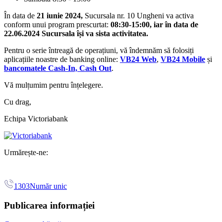
În data de
21 iunie 2024,
Sucursala nr. 10 Ungheni va activa
conform unui program prescurtat:
08:30-15:00, iar în data de
22.06.2024 Sucursala își va sista activitatea.
Pentru o serie întreagă de operațiuni, vă îndemnăm să folosiți
aplicațiile noastre de banking online:
VB24 Web
,
VB24 Mobile
și
bancomatele Cash-In, Cash Out
.
Vă mulțumim pentru înțelegere.
Cu drag,
Echipa Victoriabank
Urmărește-ne:
1303
Număr unic
Publicarea informației