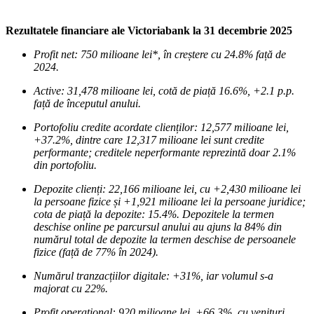
Rezultatele financiare ale Victoriabank la 31 decembrie 2025
Profit net: 750 milioane lei*, în creștere cu 24.8% față de
2024.
Active: 31,478 milioane lei, cotă de piață 16.6%, +2.1 p.p.
față de începutul anului.
Portofoliu credite acordate clienților: 12,577 milioane lei,
+37.2%, dintre care 12,317 milioane lei sunt credite
performante; creditele neperformante reprezintă doar 2.1%
din portofoliu.
Depozite clienți: 22,166 milioane lei, cu +2,430 milioane lei
la persoane fizice și +1,921 milioane lei la persoane juridice;
cota de piață la depozite: 15.4%. Depozitele la termen
deschise online pe parcursul anului au ajuns la 84% din
numărul total de depozite la termen deschise de persoanele
fizice (față de 77% în 2024).
Numărul tranzacțiilor digitale: +31%, iar volumul s-a
majorat cu 22%.
Profit operațional: 920 milioane lei, +66.3%, cu venituri