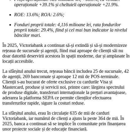
operaționale +39.1% și cheltuieli operaționale +21.9%.
ROE: 13.6%; ROA: 2.6%;
Fonduri proprii totale: 4,116 milioane lei, rata fondurilor
proprii totale: 29.4%, fiind și cel mai bun indicator la nivelul
băncilor mari.
În 2025, Victoriabank a continuat să-și extindă și să-și modernizeze
rețeaua de sucursale și agenții, fiind mai aproape de clienții săi nu
doar datorită deservirii acestora în spații moderne, dar și amplasate în
locații accesibile.
La sfârșitul anului trecut, rețeaua băncii includea 25 de sucursale, 42
de agenții, 269 bancomate și aproape 12 mii de POS-terminale.
Clienții s-au bucurat de oferte exclusive cu cardurile Visa și
Mastercard, produse și servicii noi, printre care: lărgirea spectrului
de produse digitale, transferuri internaționale la prețuri avantajoase,
aderarea la platforma SEPA ce permite clienților efectuarea
transferurilor rapide, sigure la costuri reduse.
La sfârșitul anului, erau în circulație 635 de mii de carduri
Victoriabank, iar numărul de clienți a ajuns la peste 364 de mii. În
2025, banca a continuat să se implice în comunitate prin finanțarea
unor proiecte sociale și de educație financiară.