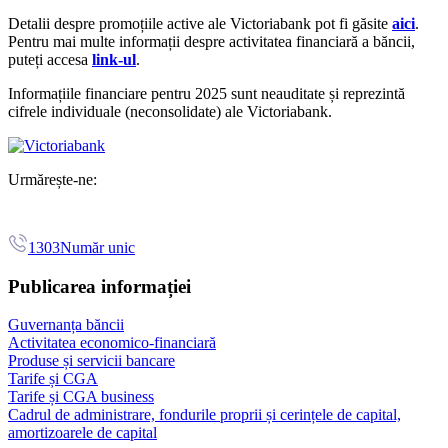
Detalii despre promoțiile active ale Victoriabank pot fi găsite
aici
.
Pentru mai multe informații despre activitatea financiară a băncii,
puteți accesa
link-ul
.
Informațiile financiare pentru 2025 sunt neauditate și reprezintă
cifrele individuale (neconsolidate) ale Victoriabank.
Urmărește-ne:
1303
Număr unic
Publicarea informației
Guvernanța băncii
Activitatea economico-financiară
Produse și servicii bancare
Tarife și CGA
Tarife și CGA business
Cadrul de administrare, fondurile proprii și cerințele de capital,
amortizoarele de capital