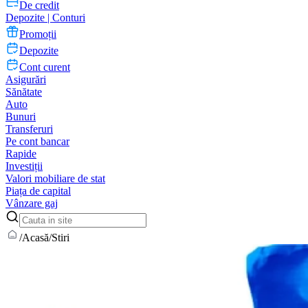
De credit
Depozite | Conturi
Promoții
Depozite
Cont curent
Asigurări
Sănătate
Auto
Bunuri
Transferuri
Pe cont bancar
Rapide
Investiții
Valori mobiliare de stat
Piața de capital
Vânzare gaj
/
Acasă
/
Stiri