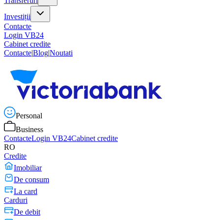
Transferuri
Investiții
Contacte
Login VB24
Cabinet credite
Contacte
|
Blog
|
Noutati
Personal
Business
Contacte
Login VB24
Cabinet credite
RO
Credite
Imobiliar
De consum
La card
Carduri
De debit