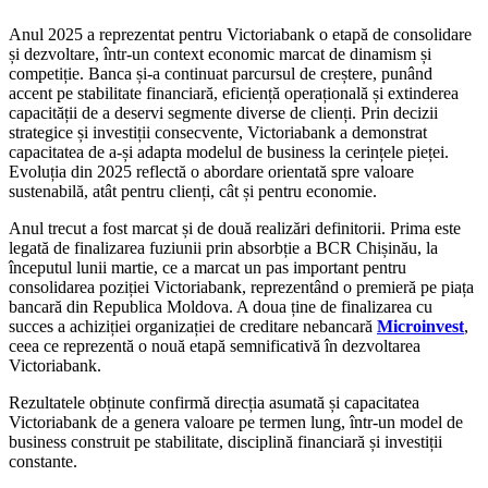
Anul 2025 a reprezentat pentru Victoriabank o etapă de consolidare
și dezvoltare, într-un context economic marcat de dinamism și
competiție. Banca și-a continuat parcursul de creștere, punând
accent pe stabilitate financiară, eficiență operațională și extinderea
capacității de a deservi segmente diverse de clienți. Prin decizii
strategice și investiții consecvente, Victoriabank a demonstrat
capacitatea de a-și adapta modelul de business la cerințele pieței.
Evoluția din 2025 reflectă o abordare orientată spre valoare
sustenabilă, atât pentru clienți, cât și pentru economie.
Anul trecut a fost marcat și de două realizări definitorii. Prima este
legată de finalizarea fuziunii prin absorbție a BCR Chișinău, la
începutul lunii martie, ce a marcat un pas important pentru
consolidarea poziției Victoriabank, reprezentând o premieră pe piața
bancară din Republica Moldova. A doua ține de finalizarea cu
succes a achiziției organizației de creditare nebancară
Microinvest
,
ceea ce reprezentă o nouă etapă semnificativă în dezvoltarea
Victoriabank.
Rezultatele obținute confirmă direcția asumată și capacitatea
Victoriabank de a genera valoare pe termen lung, într-un model de
business construit pe stabilitate, disciplină financiară și investiții
constante.