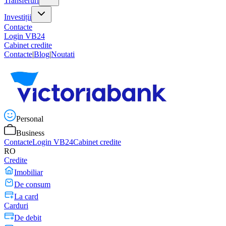
Transferuri
Investiții
Contacte
Login VB24
Cabinet credite
Contacte
|
Blog
|
Noutati
Personal
Business
Contacte
Login VB24
Cabinet credite
RO
Credite
Imobiliar
De consum
La card
Carduri
De debit