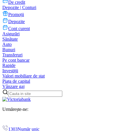
De credit
Depozite | Conturi
Promoții
Depozite
Cont curent
Asigurări
Sănătate
Auto
Bunuri
Transferuri
Pe cont bancar
Rapide
Investiții
Valori mobiliare de stat
Piața de capital
Vânzare gaj
Urmărește-ne:
1303
Număr unic