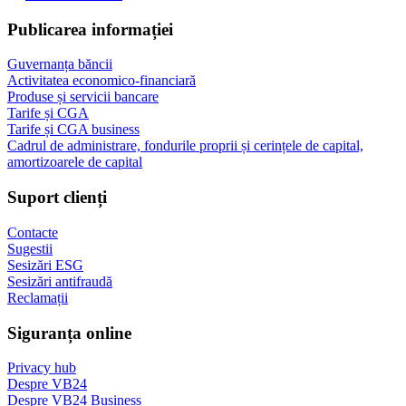
Publicarea informației
Guvernanța băncii
Activitatea economico-financiară
Produse și servicii bancare
Tarife și CGA
Tarife și CGA business
Cadrul de administrare, fondurile proprii și cerințele de capital,
amortizoarele de capital
Suport clienți
Contacte
Sugestii
Sesizări ESG
Sesizări antifraudă
Reclamații
Siguranța online
Privacy hub
Despre VB24
Despre VB24 Business