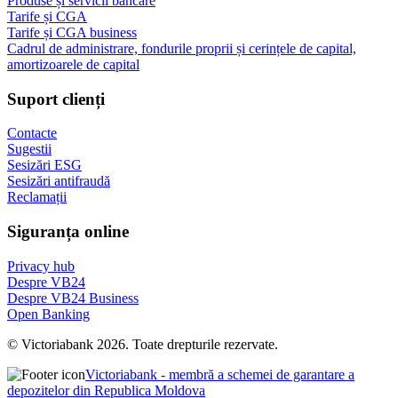
Produse și servicii bancare
Tarife și CGA
Tarife și CGA business
Cadrul de administrare, fondurile proprii și cerințele de capital,
amortizoarele de capital
Suport clienți
Contacte
Sugestii
Sesizări ESG
Sesizări antifraudă
Reclamații
Siguranța online
Privacy hub
Despre VB24
Despre VB24 Business
Open Banking
© Victoriabank 2026. Toate drepturile rezervate.
Victoriabank - membră a schemei de garantare a
depozitelor din Republica Moldova