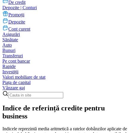
De credit
Depozite | Conturi
Promoții
Depozite
Cont curent
Asigurări
Sănătate
Auto
Bunuri
Transferuri
Pe cont bancar
Rapide
Investiții
Valori mobiliare de stat
Piața de capital
Vânzare gaj
Indice de referință credite pentru
business
Indicele reprezintă media aritmetică a ratelor dobânzilor aplicate de