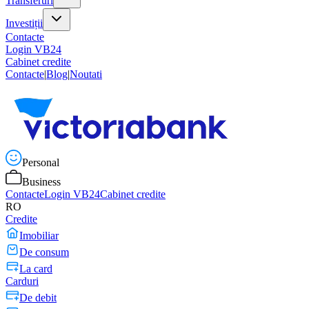
Transferuri
Investiții
Contacte
Login VB24
Cabinet credite
Contacte
|
Blog
|
Noutati
Personal
Business
Contacte
Login VB24
Cabinet credite
RO
Credite
Imobiliar
De consum
La card
Carduri
De debit