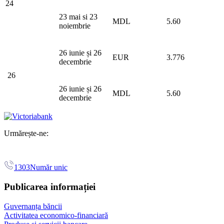
24
23 mai si 23
MDL
5.60
noiembrie
26 iunie și 26
EUR
3.776
decembrie
26
26 iunie și 26
MDL
5.60
decembrie
Urmărește-ne:
1303
Număr unic
Publicarea informației
Guvernanța băncii
Activitatea economico-financiară