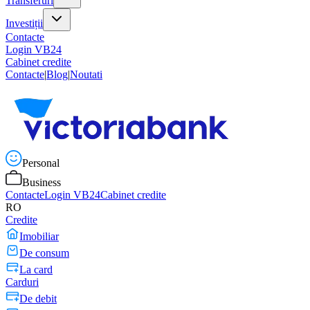
Transferuri
Investiții
Contacte
Login VB24
Cabinet credite
Contacte
|
Blog
|
Noutati
Personal
Business
Contacte
Login VB24
Cabinet credite
RO
Credite
Imobiliar
De consum
La card
Carduri
De debit