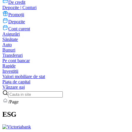
De credit
Depozite | Conturi
Promoții
Depozite
Cont curent
Asigurări
Sănătate
Auto
Bunuri
Transferuri
Pe cont bancar
Rapide
Investiții
Valori mobiliare de stat
Piața de capital
Vânzare gaj
/
Page
ESG