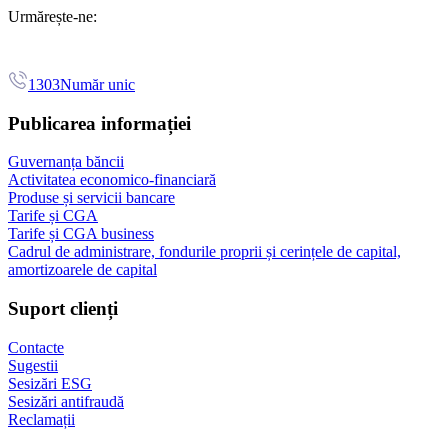
Urmărește-ne:
1303
Număr unic
Publicarea informației
Guvernanța băncii
Activitatea economico-financiară
Produse și servicii bancare
Tarife și CGA
Tarife și CGA business
Cadrul de administrare, fondurile proprii și cerințele de capital,
amortizoarele de capital
Suport clienți
Contacte
Sugestii
Sesizări ESG
Sesizări antifraudă
Reclamații