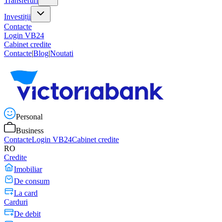
Transferuri
Investiții
Contacte
Login VB24
Cabinet credite
Contacte
|
Blog
|
Noutati
Personal
Business
Contacte
Login VB24
Cabinet credite
RO
Credite
Imobiliar
De consum
La card
Carduri
De debit