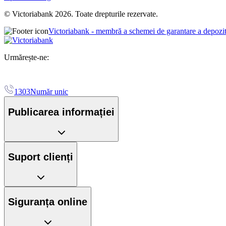
© Victoriabank 2026. Toate drepturile rezervate.
Victoriabank - membră a schemei de garantare a depozi
Urmărește-ne:
1303
Număr unic
Publicarea informației
Suport clienți
Siguranța online