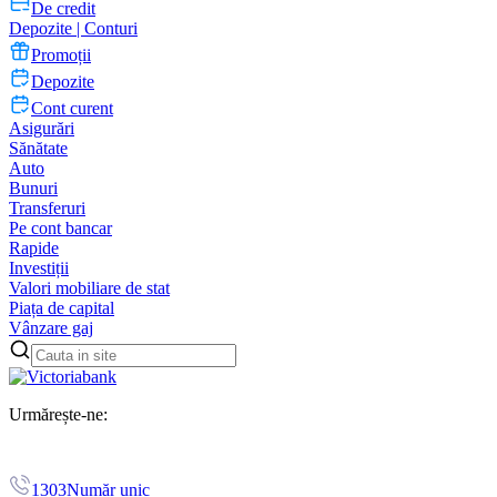
De credit
Depozite | Conturi
Promoții
Depozite
Cont curent
Asigurări
Sănătate
Auto
Bunuri
Transferuri
Pe cont bancar
Rapide
Investiții
Valori mobiliare de stat
Piața de capital
Vânzare gaj
Urmărește-ne:
1303
Număr unic