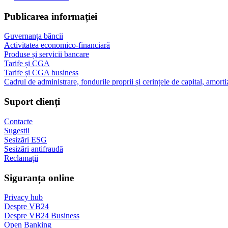
Publicarea informației
Guvernanța băncii
Activitatea economico-financiară
Produse și servicii bancare
Tarife și CGA
Tarife și CGA business
Cadrul de administrare, fondurile proprii și cerințele de capital, amorti
Suport clienți
Contacte
Sugestii
Sesizări ESG
Sesizări antifraudă
Reclamații
Siguranța online
Privacy hub
Despre VB24
Despre VB24 Business
Open Banking