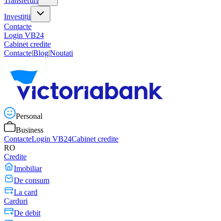
Transferuri
Investiții
Contacte
Login VB24
Cabinet credite
Contacte
|
Blog
|
Noutati
Personal
Business
Contacte
Login VB24
Cabinet credite
RO
Credite
Imobiliar
De consum
La card
Carduri
De debit