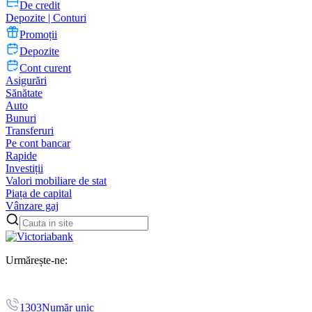
De credit
Depozite | Conturi
Promoții
Depozite
Cont curent
Asigurări
Sănătate
Auto
Bunuri
Transferuri
Pe cont bancar
Rapide
Investiții
Valori mobiliare de stat
Piața de capital
Vânzare gaj
Urmărește-ne:
1303
Număr unic