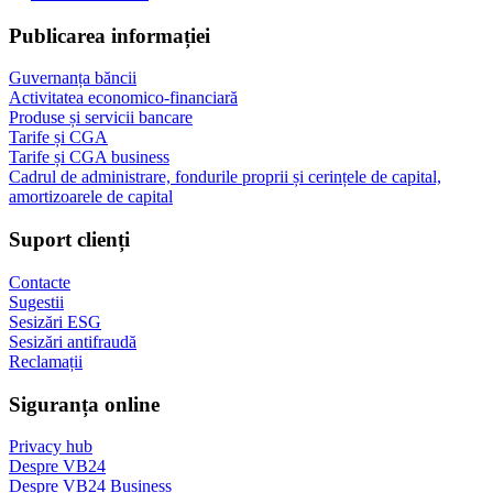
Publicarea informației
Guvernanța băncii
Activitatea economico-financiară
Produse și servicii bancare
Tarife și CGA
Tarife și CGA business
Cadrul de administrare, fondurile proprii și cerințele de capital,
amortizoarele de capital
Suport clienți
Contacte
Sugestii
Sesizări ESG
Sesizări antifraudă
Reclamații
Siguranța online
Privacy hub
Despre VB24
Despre VB24 Business