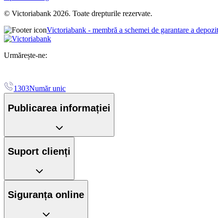
© Victoriabank 2026. Toate drepturile rezervate.
Victoriabank - membră a schemei de garantare a depozi
Urmărește-ne:
1303
Număr unic
Publicarea informației
Suport clienți
Siguranța online