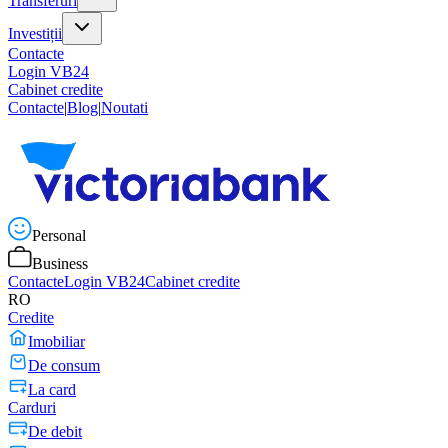
Transferuri
Investiții
Contacte
Login VB24
Cabinet credite
Contacte
|
Blog
|
Noutati
Personal
Business
Contacte
Login VB24
Cabinet credite
RO
Credite
Imobiliar
De consum
La card
Carduri
De debit