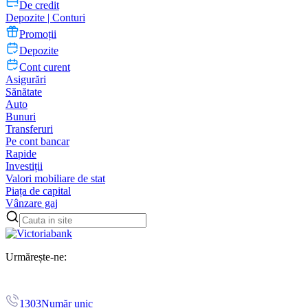
De credit
Depozite | Conturi
Promoții
Depozite
Cont curent
Asigurări
Sănătate
Auto
Bunuri
Transferuri
Pe cont bancar
Rapide
Investiții
Valori mobiliare de stat
Piața de capital
Vânzare gaj
Urmărește-ne:
1303
Număr unic