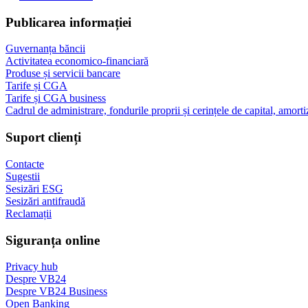
Publicarea informației
Guvernanța băncii
Activitatea economico-financiară
Produse și servicii bancare
Tarife și CGA
Tarife și CGA business
Cadrul de administrare, fondurile proprii și cerințele de capital, amorti
Suport clienți
Contacte
Sugestii
Sesizări ESG
Sesizări antifraudă
Reclamații
Siguranța online
Privacy hub
Despre VB24
Despre VB24 Business
Open Banking