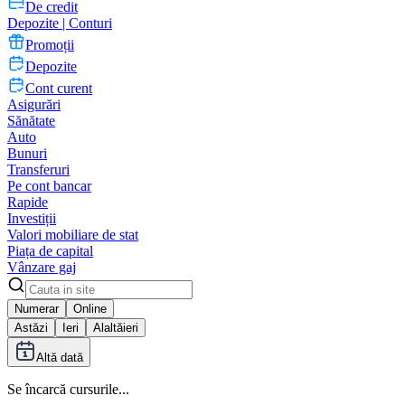
De credit
Depozite | Conturi
Promoții
Depozite
Cont curent
Asigurări
Sănătate
Auto
Bunuri
Transferuri
Pe cont bancar
Rapide
Investiții
Valori mobiliare de stat
Piața de capital
Vânzare gaj
Numerar
Online
Astăzi
Ieri
Alaltăieri
Altă dată
Se încarcă cursurile...