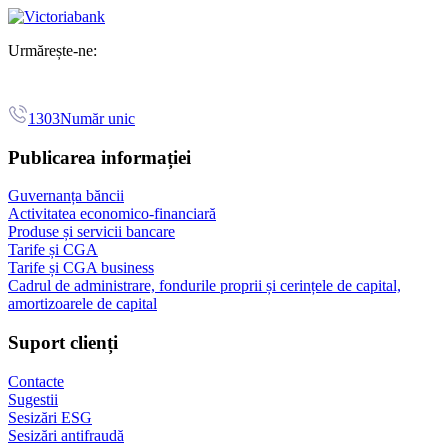
Urmărește-ne:
1303
Număr unic
Publicarea informației
Guvernanța băncii
Activitatea economico-financiară
Produse și servicii bancare
Tarife și CGA
Tarife și CGA business
Cadrul de administrare, fondurile proprii și cerințele de capital,
amortizoarele de capital
Suport clienți
Contacte
Sugestii
Sesizări ESG
Sesizări antifraudă