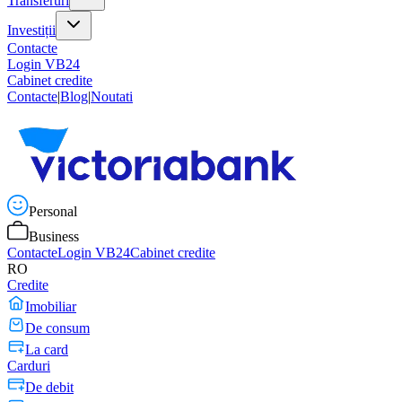
Transferuri
Investiții
Contacte
Login VB24
Cabinet credite
Contacte
|
Blog
|
Noutati
Personal
Business
Contacte
Login VB24
Cabinet credite
RO
Credite
Imobiliar
De consum
La card
Carduri
De debit