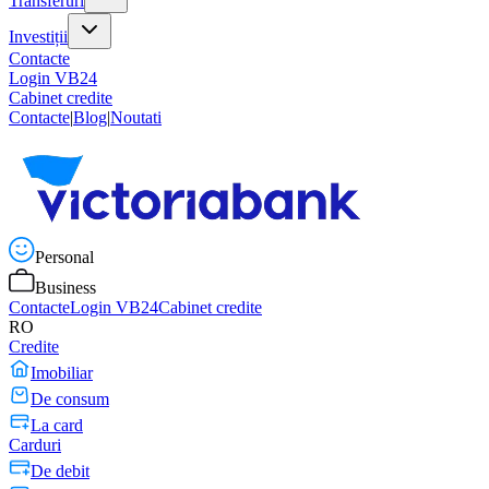
Transferuri
Investiții
Contacte
Login VB24
Cabinet credite
Contacte
|
Blog
|
Noutati
Personal
Business
Contacte
Login VB24
Cabinet credite
RO
Credite
Imobiliar
De consum
La card
Carduri
De debit