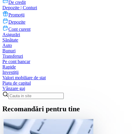
De credit
Depozite | Conturi
Promoții
Depozite
Cont curent
Asigurări
Sănătate
Auto
Bunuri
Transferuri
Pe cont bancar
Rapide
Investiții
Valori mobiliare de stat
Piața de capital
Vânzare gaj
Recomandări pentru tine