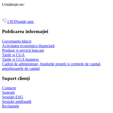
Urmărește-ne:
1303
Număr unic
Publicarea informației
Guvernanța băncii
Activitatea economico-financiară
Produse și servicii bancare
Tarife și CGA
Tarife și CGA business
Cadrul de administrare, fondurile proprii și cerințele de capital,
amortizoarele de capital
Suport clienți
Contacte
Sugestii
Sesizări ESG
Sesizări antifraudă
Reclamații