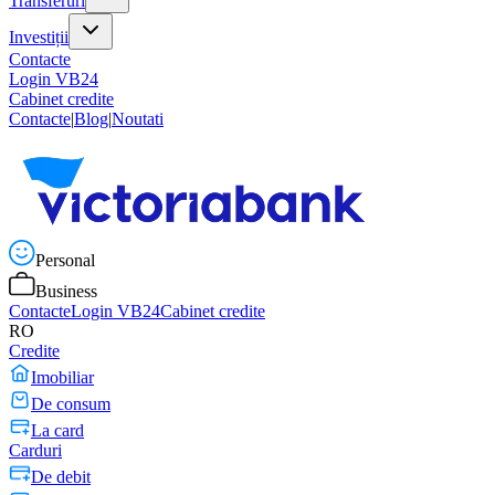
Transferuri
Investiții
Contacte
Login VB24
Cabinet credite
Contacte
|
Blog
|
Noutati
Personal
Business
Contacte
Login VB24
Cabinet credite
RO
Credite
Imobiliar
De consum
La card
Carduri
De debit