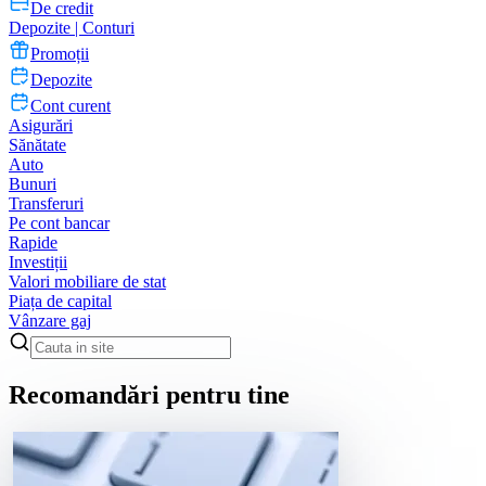
De credit
Depozite | Conturi
Promoții
Depozite
Cont curent
Asigurări
Sănătate
Auto
Bunuri
Transferuri
Pe cont bancar
Rapide
Investiții
Valori mobiliare de stat
Piața de capital
Vânzare gaj
Recomandări pentru tine