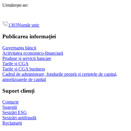
Urmărește-ne:
1303
Număr unic
Publicarea informației
Guvernanța băncii
Activitatea economico-financiară
Produse și servicii bancare
Tarife și CGA
Tarife și CGA business
Cadrul de administrare, fondurile proprii și cerințele de capital,
amortizoarele de capital
Suport clienți
Contacte
Sugestii
Sesizări ESG
Sesizări antifraudă
Reclamații