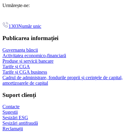
Urmărește-ne:
1303
Număr unic
Publicarea informației
Guvernanța băncii
Activitatea economico-financiară
Produse și servicii bancare
Tarife și CGA
Tarife și CGA business
Cadrul de administrare, fondurile proprii și cerințele de capital,
amortizoarele de capital
Suport clienți
Contacte
Sugestii
Sesizări ESG
Sesizări antifraudă
Reclamații