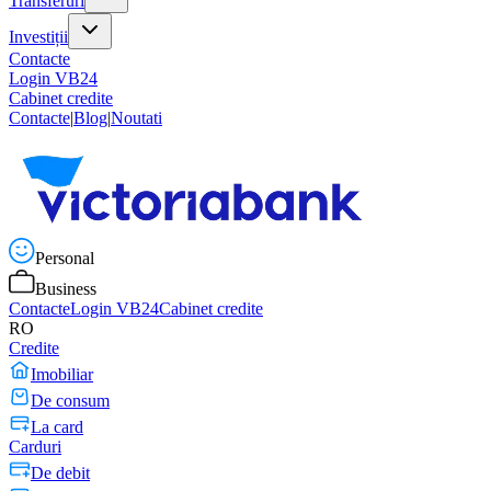
Transferuri
Investiții
Contacte
Login VB24
Cabinet credite
Contacte
|
Blog
|
Noutati
Personal
Business
Contacte
Login VB24
Cabinet credite
RO
Credite
Imobiliar
De consum
La card
Carduri
De debit