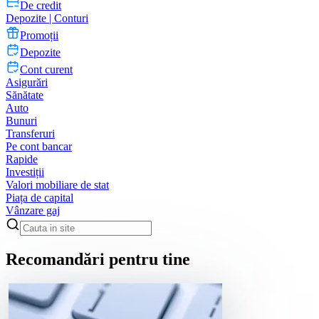
De credit
Depozite | Conturi
Promoții
Depozite
Cont curent
Asigurări
Sănătate
Auto
Bunuri
Transferuri
Pe cont bancar
Rapide
Investiții
Valori mobiliare de stat
Piața de capital
Vânzare gaj
Recomandări pentru tine