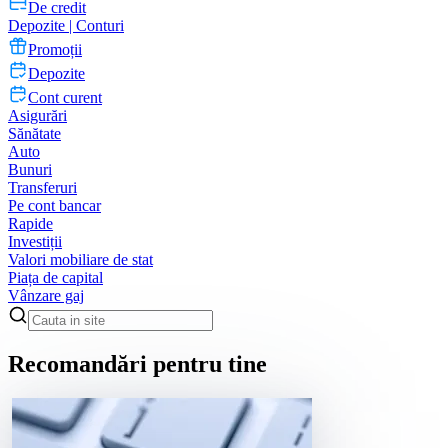
De credit
Depozite | Conturi
Promoții
Depozite
Cont curent
Asigurări
Sănătate
Auto
Bunuri
Transferuri
Pe cont bancar
Rapide
Investiții
Valori mobiliare de stat
Piața de capital
Vânzare gaj
Recomandări pentru tine