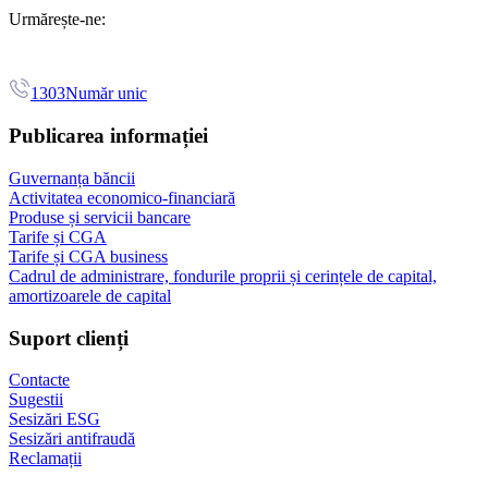
Urmărește-ne:
1303
Număr unic
Publicarea informației
Guvernanța băncii
Activitatea economico-financiară
Produse și servicii bancare
Tarife și CGA
Tarife și CGA business
Cadrul de administrare, fondurile proprii și cerințele de capital,
amortizoarele de capital
Suport clienți
Contacte
Sugestii
Sesizări ESG
Sesizări antifraudă
Reclamații