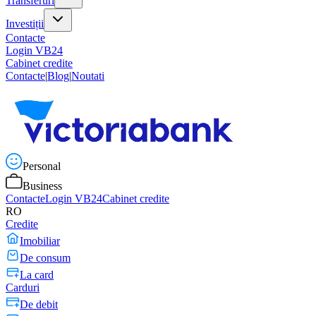
Transferuri
Investiții
Contacte
Login VB24
Cabinet credite
Contacte
|
Blog
|
Noutati
Personal
Business
Contacte
Login VB24
Cabinet credite
RO
Credite
Imobiliar
De consum
La card
Carduri
De debit