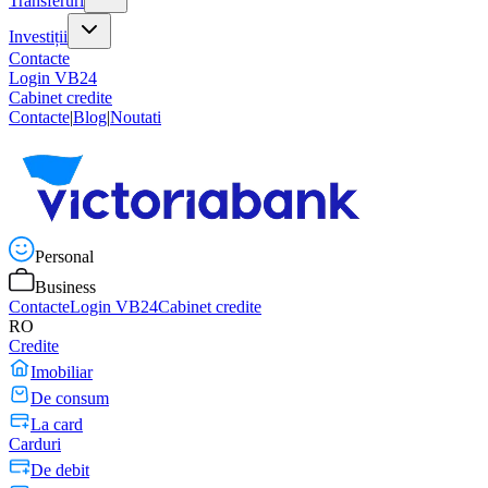
Transferuri
Investiții
Contacte
Login VB24
Cabinet credite
Contacte
|
Blog
|
Noutati
Personal
Business
Contacte
Login VB24
Cabinet credite
RO
Credite
Imobiliar
De consum
La card
Carduri
De debit