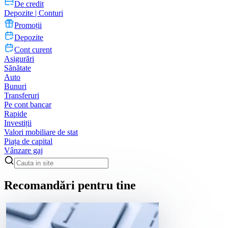
De credit
Depozite | Conturi
Promoții
Depozite
Cont curent
Asigurări
Sănătate
Auto
Bunuri
Transferuri
Pe cont bancar
Rapide
Investiții
Valori mobiliare de stat
Piața de capital
Vânzare gaj
Recomandări pentru tine