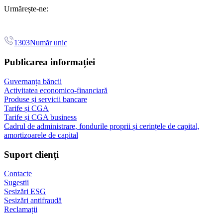
Urmărește-ne:
1303
Număr unic
Publicarea informației
Guvernanța băncii
Activitatea economico-financiară
Produse și servicii bancare
Tarife și CGA
Tarife și CGA business
Cadrul de administrare, fondurile proprii și cerințele de capital,
amortizoarele de capital
Suport clienți
Contacte
Sugestii
Sesizări ESG
Sesizări antifraudă
Reclamații