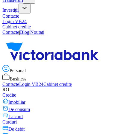
Transferuri
Investiții
Contacte
Login VB24
Cabinet credite
Contacte
|
Blog
|
Noutati
Personal
Business
Contacte
Login VB24
Cabinet credite
RO
Credite
Imobiliar
De consum
La card
Carduri
De debit