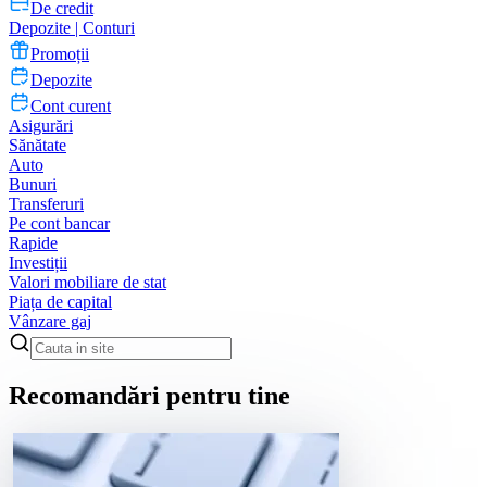
De credit
Depozite | Conturi
Promoții
Depozite
Cont curent
Asigurări
Sănătate
Auto
Bunuri
Transferuri
Pe cont bancar
Rapide
Investiții
Valori mobiliare de stat
Piața de capital
Vânzare gaj
Recomandări pentru tine