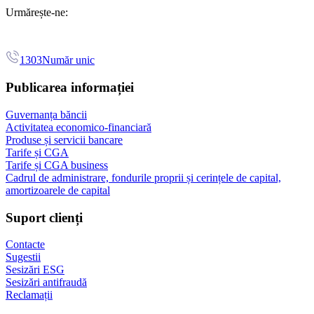
Urmărește-ne:
1303
Număr unic
Publicarea informației
Guvernanța băncii
Activitatea economico-financiară
Produse și servicii bancare
Tarife și CGA
Tarife și CGA business
Cadrul de administrare, fondurile proprii și cerințele de capital,
amortizoarele de capital
Suport clienți
Contacte
Sugestii
Sesizări ESG
Sesizări antifraudă
Reclamații