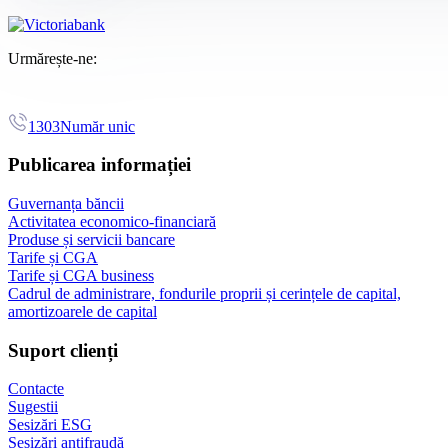
Urmărește-ne:
1303
Număr unic
Publicarea informației
Guvernanța băncii
Activitatea economico-financiară
Produse și servicii bancare
Tarife și CGA
Tarife și CGA business
Cadrul de administrare, fondurile proprii și cerințele de capital,
amortizoarele de capital
Suport clienți
Contacte
Sugestii
Sesizări ESG
Sesizări antifraudă