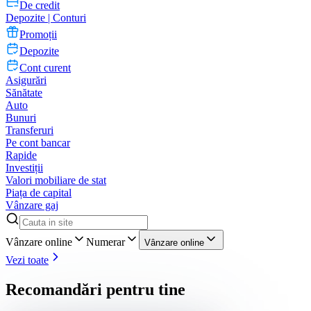
De credit
Depozite | Conturi
Promoții
Depozite
Cont curent
Asigurări
Sănătate
Auto
Bunuri
Transferuri
Pe cont bancar
Rapide
Investiții
Valori mobiliare de stat
Piața de capital
Vânzare gaj
Vânzare online
Numerar
Vânzare online
Vezi toate
Recomandări pentru tine