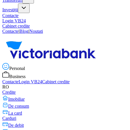
Transferuri
Investiții
Contacte
Login VB24
Cabinet credite
Contacte
|
Blog
|
Noutati
Personal
Business
Contacte
Login VB24
Cabinet credite
RO
Credite
Imobiliar
De consum
La card
Carduri
De debit