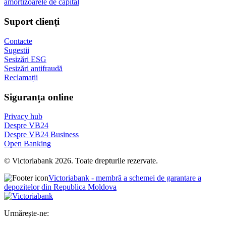
amortizoarele de capital
Suport clienți
Contacte
Sugestii
Sesizări ESG
Sesizări antifraudă
Reclamații
Siguranța online
Privacy hub
Despre VB24
Despre VB24 Business
Open Banking
© Victoriabank 2026. Toate drepturile rezervate.
Victoriabank - membră a schemei de garantare a
depozitelor din Republica Moldova
Urmărește-ne: