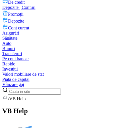
De credit
Depozite | Conturi
Promoții
Depozite
Cont curent
Asigurări
Sănătate
Auto
Bunuri
Transferuri
Pe cont bancar
Rapide
Investiții
Valori mobiliare de stat
Piața de capital
Vânzare gaj
/
VB Help
VB Help