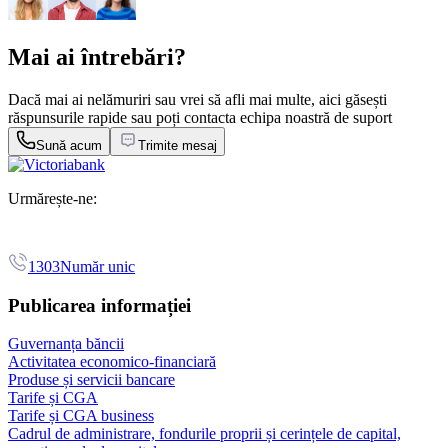
Mai ai întrebări?
Dacă mai ai nelămuriri sau vrei să afli mai multe, aici găsești
răspunsurile rapide sau poți contacta echipa noastră de suport
Sună acum
Trimite mesaj
Urmărește-ne:
1303
Număr unic
Publicarea informației
Guvernanța băncii
Activitatea economico-financiară
Produse și servicii bancare
Tarife și CGA
Tarife și CGA business
Cadrul de administrare, fondurile proprii și cerințele de capital,