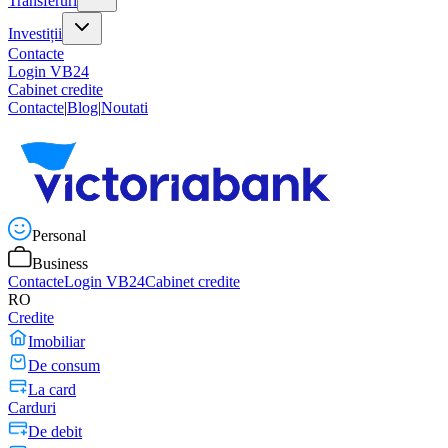
Transferuri
Investiții
Contacte
Login VB24
Cabinet credite
Contacte
|
Blog
|
Noutati
Personal
Business
Contacte
Login VB24
Cabinet credite
RO
Credite
Imobiliar
De consum
La card
Carduri
De debit