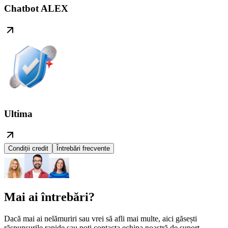
Chatbot ALEX
Ultima
Condiții credit
Întrebări frecvente
Mai ai întrebări?
Dacă mai ai nelămuriri sau vrei să afli mai multe, aici găsești
răspunsurile rapide sau poți contacta echipa noastră de suport