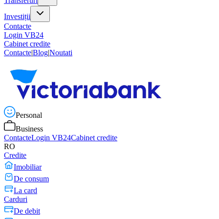
Transferuri
Investiții
Contacte
Login VB24
Cabinet credite
Contacte
|
Blog
|
Noutati
Personal
Business
Contacte
Login VB24
Cabinet credite
RO
Credite
Imobiliar
De consum
La card
Carduri
De debit