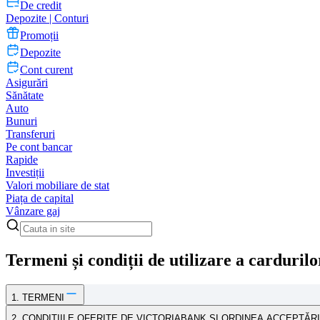
De credit
Depozite | Conturi
Promoții
Depozite
Cont curent
Asigurări
Sănătate
Auto
Bunuri
Transferuri
Pe cont bancar
Rapide
Investiții
Valori mobiliare de stat
Piața de capital
Vânzare gaj
Termeni și condiții de utilizare a carduri
1. TERMENI
2. CONDIȚIILE OFERITE DE VICTORIABANK ȘI ORDINEA ACCEPTĂR