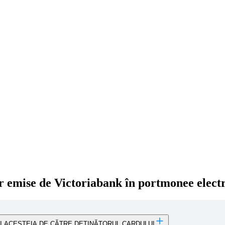
lor emise de Victoriabank în portmonee elect
II ACESTEIA DE CĂTRE DEȚINĂTORUL CARDULUI