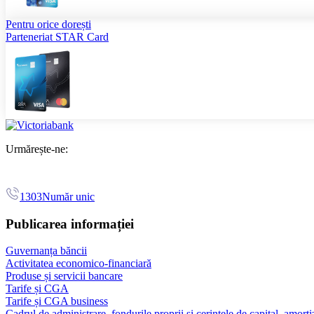
Pentru orice dorești
Parteneriat STAR Card
Urmărește-ne:
1303
Număr unic
Publicarea informației
Guvernanța băncii
Activitatea economico-financiară
Produse și servicii bancare
Tarife și CGA
Tarife și CGA business
Cadrul de administrare, fondurile proprii și cerințele de capital, amorti