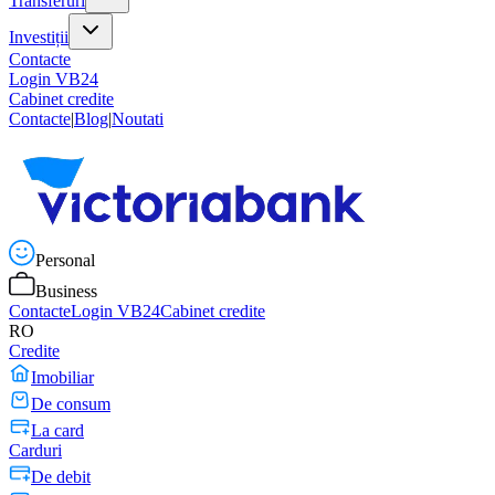
Transferuri
Investiții
Contacte
Login VB24
Cabinet credite
Contacte
|
Blog
|
Noutati
Personal
Business
Contacte
Login VB24
Cabinet credite
RO
Credite
Imobiliar
De consum
La card
Carduri
De debit