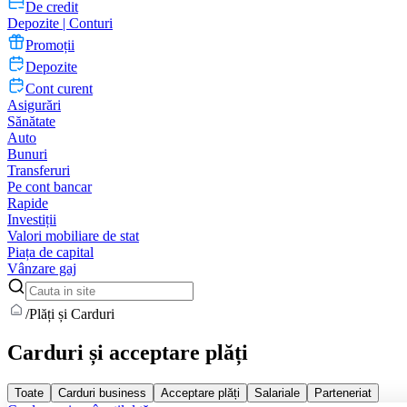
De credit
Depozite | Conturi
Promoții
Depozite
Cont curent
Asigurări
Sănătate
Auto
Bunuri
Transferuri
Pe cont bancar
Rapide
Investiții
Valori mobiliare de stat
Piața de capital
Vânzare gaj
/
Plăți și Carduri
Carduri și acceptare plăți
Toate
Carduri business
Acceptare plăți
Salariale
Parteneriat