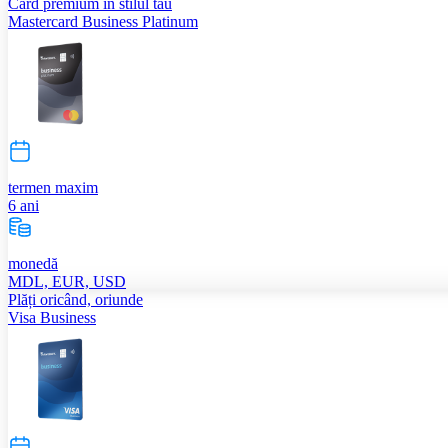
Card premium în stilul tău
Mastercard Business Platinum
termen maxim
6 ani
monedă
MDL, EUR, USD
Plăți oricând, oriunde
Visa Business