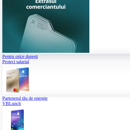
Pentru orice dorești
Proiect salarial
Partenerul tău de energie
VBLunch