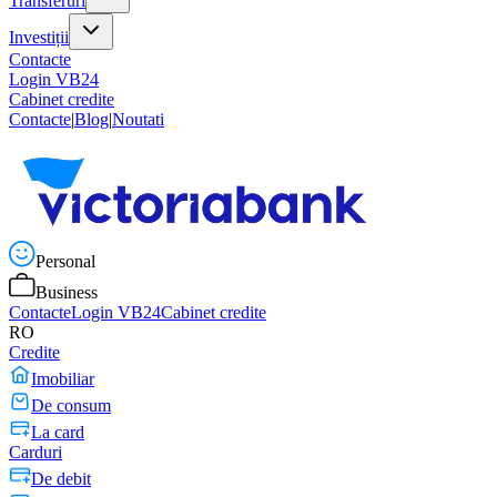
Transferuri
Investiții
Contacte
Login VB24
Cabinet credite
Contacte
|
Blog
|
Noutati
Personal
Business
Contacte
Login VB24
Cabinet credite
RO
Credite
Imobiliar
De consum
La card
Carduri
De debit