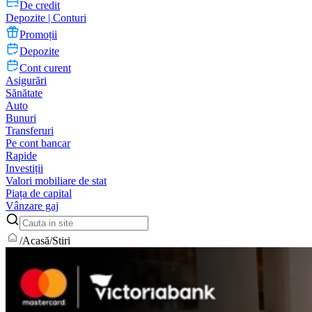
De credit
Depozite | Conturi
Promoții
Depozite
Cont curent
Asigurări
Sănătate
Auto
Bunuri
Transferuri
Pe cont bancar
Rapide
Investiții
Valori mobiliare de stat
Piața de capital
Vânzare gaj
/
Acasă
/
Stiri