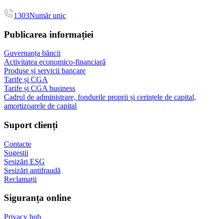
1303
Număr unic
Publicarea informației
Guvernanța băncii
Activitatea economico-financiară
Produse și servicii bancare
Tarife și CGA
Tarife și CGA business
Cadrul de administrare, fondurile proprii și cerințele de capital,
amortizoarele de capital
Suport clienți
Contacte
Sugestii
Sesizări ESG
Sesizări antifraudă
Reclamații
Siguranța online
Privacy hub