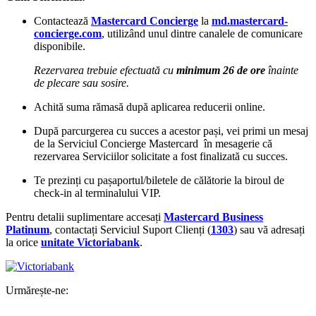
Contactează
Mastercard Concierge
la
md.mastercard-
concierge.com
, utilizând unul dintre canalele de comunicare
disponibile.
Rezervarea trebuie efectuată cu
minimum 26 de ore
înainte
de plecare sau sosire.
Achită suma rămasă după aplicarea reducerii online.
După parcurgerea cu succes a acestor pași, vei primi un mesaj
de la Serviciul Concierge Mastercard
în mesagerie că
rezervarea Serviciilor solicitate a fost finalizată cu succes.
Te prezinți cu pașaportul/biletele de călătorie la biroul de
check-in al terminalului VIP.
Pentru detalii suplimentare accesați
Mastercard Business
Platinum
, contactați Serviciul Suport Clienți (
1303
) sau vă adresați
la orice
unitate Victoriabank
.
Urmărește-ne: