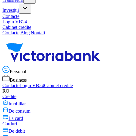
Transferuri
Investiții
Contacte
Login VB24
Cabinet credite
Contacte
|
Blog
|
Noutati
Personal
Business
Contacte
Login VB24
Cabinet credite
RO
Credite
Imobiliar
De consum
La card
Carduri
De debit