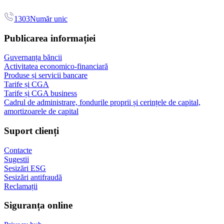
1303
Număr unic
Publicarea informației
Guvernanța băncii
Activitatea economico-financiară
Produse și servicii bancare
Tarife și CGA
Tarife și CGA business
Cadrul de administrare, fondurile proprii și cerințele de capital,
amortizoarele de capital
Suport clienți
Contacte
Sugestii
Sesizări ESG
Sesizări antifraudă
Reclamații
Siguranța online