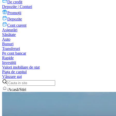
De credit
Depozite | Conturi
Promoții
Depozite
Cont curent
Asigurări
Sănătate
Auto
Bunuri
Transferuri
Pe cont bancar
Rapide
Investiții
Valori mobiliare de stat
Piața de capital
Vânzare gaj
/
Acasă
/
Stiri