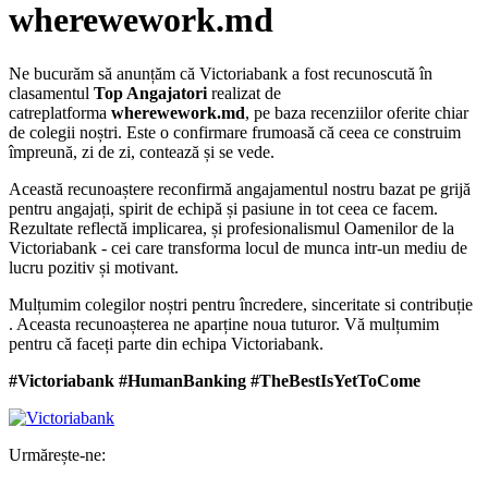
wherewework.md
Ne bucurăm să anunțăm că Victoriabank a fost recunoscută în
clasamentul
Top Angajatori
realizat de
catre
platforma
wherewework.md
, pe baza recenziilor oferite chiar
de colegii noștri. Este o confirmare frumoasă că ceea ce construim
împreună, zi de zi, contează și se vede.
Această recunoaștere reconfirmă angajamentul nostru bazat pe grijă
pentru angajați, spirit de echipă și pasiune in tot ceea ce facem.
Rezultate reflectă implicarea, și profesionalismul Oamenilor de la
Victoriabank - cei care transforma locul de munca intr-un mediu de
lucru pozitiv și motivant.
Mulțumim colegilor noștri pentru încredere, sinceritate si contribuție
. Aceasta recunoașterea ne aparține noua tuturor. Vă mulțumim
pentru că faceți parte din echipa Victoriabank.
#Victoriabank #HumanBanking #TheBestIsYetToCome
Urmărește-ne: