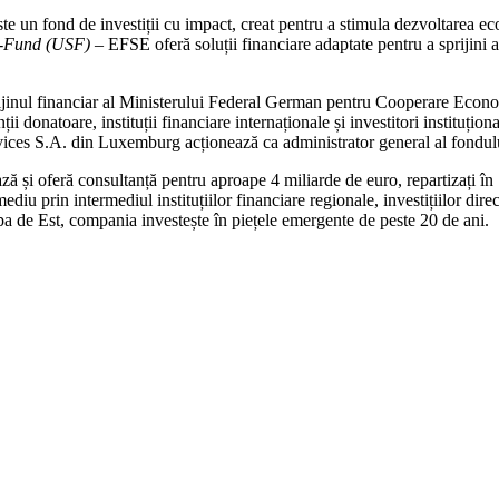
un fond de investiții cu impact, creat pentru a stimula dezvoltarea eco
-Fund (USF)
– EFSE oferă soluții financiare adaptate pentru a sprijini a
ijinul financiar al Ministerului Federal German pentru Cooperare Econ
enții donatoare, instituții financiare internaționale și investitori insti
ices S.A. din Luxemburg acționează ca administrator general al fondul
ă și oferă consultanță pentru aproape 4 miliarde de euro, repartizați în
iu prin intermediul instituțiilor financiare regionale, investițiilor dire
a de Est, compania investește în piețele emergente de peste 20 de ani.