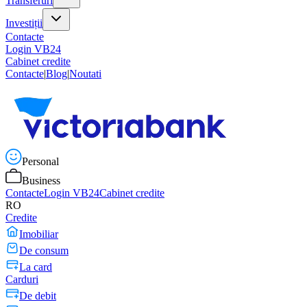
Transferuri
Investiții
Contacte
Login VB24
Cabinet credite
Contacte
|
Blog
|
Noutati
Personal
Business
Contacte
Login VB24
Cabinet credite
RO
Credite
Imobiliar
De consum
La card
Carduri
De debit