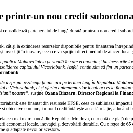
e printr-un nou credit subordon
își consolidează parteneriatul de lungă durată printr-un nou credit subo
nk, cât și la extinderea resurselor disponibile pentru finanțarea întrepri
investiții în inovare, ceea ce va sprijini direct mediul de afaceri local 
Republica Moldova într-o perioadă în care economia și businessurile loc
nsolidarea capitalului Victoriabank. Astfel, continuăm să fim un partene
oriabank
.
e a sprijini reziliența financiară pe termen lung în Republica Moldov
l a Victoriabank, ci și oferim antreprenorilor locali acces la finanțare 
isiunii noastre”
, susține
Oxana Binzaru, Director Regional la Financ
ictoriabank este finanțat din resursele EFSE, ceea ce subliniază impactul
 și obiective comune, iar noul credit întărește această relație, aducând
treia cea mai mare bancă din Republica Moldova, cu o cotă de piață de p
i economiei locale, inovației și dezvoltării durabile. Cu o rețea de 65 de
rne și adaptate nevoilor acestora.