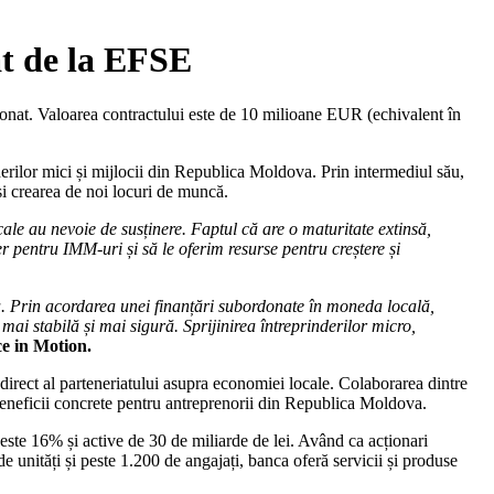
at de la EFSE
rdonat. Valoarea contractului este de 10 milioane EUR (echivalent în
nderilor mici și mijlocii din Republica Moldova. Prin intermediul său,
și crearea de noi locuri de muncă.
ale au nevoie de susținere. Faptul că are o maturitate extinsă,
r pentru IMM-uri și să le oferim resurse pentru creștere și
a. Prin acordarea unei finanțări subordonate în moneda locală,
mai stabilă și mai sigură. Sprijinirea întreprinderilor micro,
e in Motion.
 direct al parteneriatului asupra economiei locale. Colaborarea dintre
 beneficii concrete pentru antreprenorii din Republica Moldova.
este 16% și active de 30 de miliarde de lei. Având ca acționari
 unități și peste 1.200 de angajați, banca oferă servicii și produse