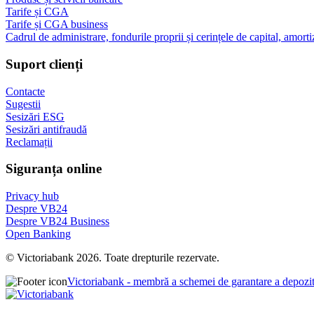
Tarife și CGA
Tarife și CGA business
Cadrul de administrare, fondurile proprii și cerințele de capital, amorti
Suport clienți
Contacte
Sugestii
Sesizări ESG
Sesizări antifraudă
Reclamații
Siguranța online
Privacy hub
Despre VB24
Despre VB24 Business
Open Banking
© Victoriabank 2026. Toate drepturile rezervate.
Victoriabank - membră a schemei de garantare a depozi