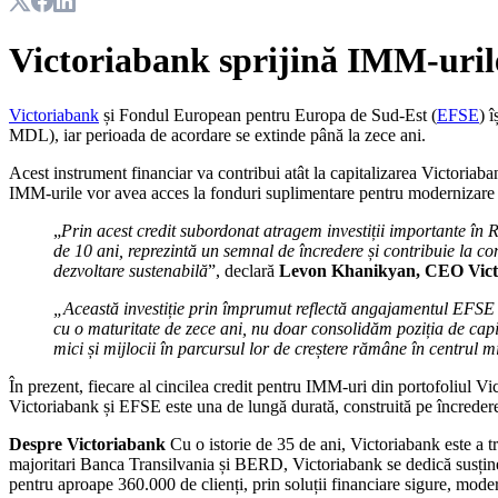
Victoriabank sprijină IMM-uril
Victoriabank
și Fondul European pentru Europa de Sud-Est (
EFSE
) 
MDL), iar perioada de acordare se extinde până la zece ani.
Acest instrument financiar va contribui atât la capitalizarea Victoriaba
IMM-urile vor avea acces la fonduri suplimentare pentru modernizare și 
„
Prin acest credit subordonat atragem investiții importante în 
de 10 ani, reprezintă un semnal de încredere și contribuie la co
dezvoltare sustenabilă
”, declară
Levon Khanikyan, CEO Vict
„Această investiție prin împrumut reflectă angajamentul EFSE d
cu o maturitate de zece ani, nu doar consolidăm poziția de capita
mici și mijlocii în parcursul lor de creștere rămâne în centrul m
În prezent, fiecare al cincilea credit pentru IMM-uri din portofoliul V
Victoriabank și EFSE este una de lungă durată, construită pe încredere
Despre Victoriabank
Cu o istorie de 35 de ani, Victoriabank este a 
majoritari Banca Transilvania și BERD, Victoriabank se dedică susțineri
pentru aproape 360.000 de clienți, prin soluții financiare sigure, mode