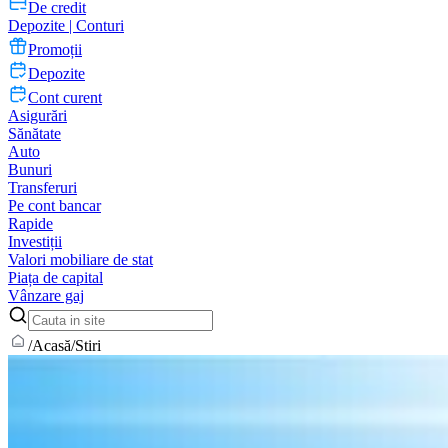
De credit
Depozite | Conturi
Promoții
Depozite
Cont curent
Asigurări
Sănătate
Auto
Bunuri
Transferuri
Pe cont bancar
Rapide
Investiții
Valori mobiliare de stat
Piața de capital
Vânzare gaj
/
Acasă
/
Stiri