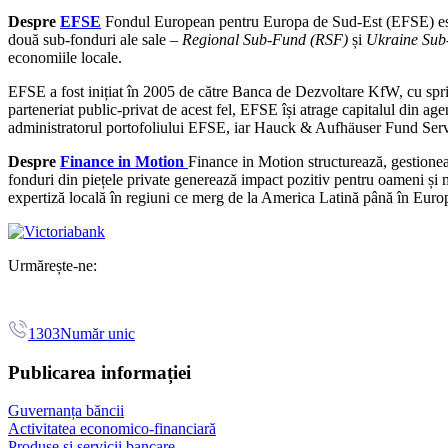
Despre
EFSE
Fondul European pentru Europa de Sud-Est (EFSE) este 
două sub-fonduri ale sale –
Regional Sub-Fund (RSF)
și
Ukraine Sub
economiile locale.
EFSE a fost inițiat în 2005 de către Banca de Dezvoltare KfW, cu spr
parteneriat public-privat de acest fel, EFSE își atrage capitalul din ag
administratorul portofoliului EFSE, iar Hauck & Aufhäuser Fund Serv
Despre
Finance in Motion
Finance in Motion structurează, gestioneaz
fonduri din piețele private generează impact pozitiv pentru oameni și med
expertiză locală în regiuni ce merg de la America Latină până în Europ
Urmărește-ne:
1303
Număr unic
Publicarea informației
Guvernanța băncii
Activitatea economico-financiară
Produse și servicii bancare