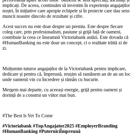
implicați. De aceea, continuăm să investim în experiența angajaților
noștri, în inițiative care apropie echipele și în proiecte care dau sens
muncii noastre dincolo de rezultate și cifre.
Acest succes nu este doar despre un premiu. Este despre fiecare
coleg care, prin profesionalism, pasiune și grijă față de oameni,
contribuie la ceea ce înseamnă Victoriabank astăzi. Este dovada că
#HumanBanking nu este doar un concept, ci o realitate trăită zi de
zi.
Mulțumim tuturor angajaților de la Victoriabank pentru implicare,
dedicare și pentru că, împreună, reușim să ramânem an de an un loc
unde oamenii vin cu încredere și rămân cu bucurie.
Mergem mai departe, cu aceeași energie, grijă pentru oameni și
dorință de a construi un viitor mai bun.
#The Best Is Yet To Come
#Victoriabank #TopAngajator2025 #EmployerBranding
#HumanBanking #PuterniciÎmpreună