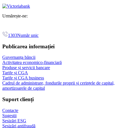
Urmărește-ne:
1303
Număr unic
Publicarea informației
Guvernanța băncii
Activitatea economico-financiară
Produse și servicii bancare
Tarife și CGA
Tarife și CGA business
Cadrul de administrare, fondurile proprii și cerințele de capital,
amortizoarele de capital
Suport clienți
Contacte
Sugestii
Sesizări ESG
Sesizări antifraudă