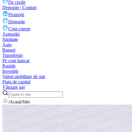
De credit
Depozite | Conturi
Promoții
Depozite
Cont curent
Asigurări
Sănătate
Auto
Bunuri
Transferuri
Pe cont bancar
Rapide
Investiții
Valori mobiliare de stat
Piața de capital
Vânzare gaj
/
Acasă
/
Stiri