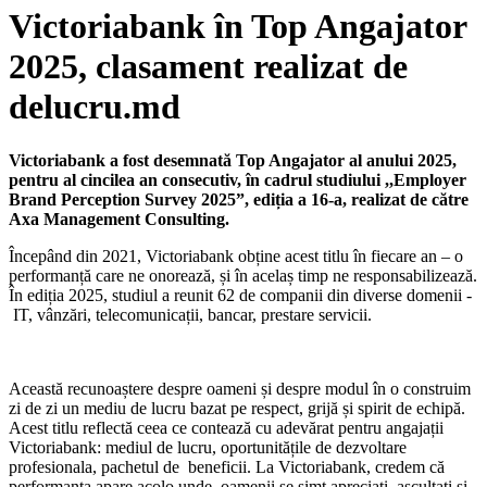
Victoriabank în Top Angajator
2025, clasament realizat de
delucru.md
Victoriabank a fost desemnată Top Angajator al anului 2025,
pentru al cincilea an consecutiv, în cadrul studiului ,,Employer
Brand Perception Survey 2025”, ediția a 16-a, realizat de către
Axa Management Consulting.
Începând din 2021, Victoriabank obține acest titlu în fiecare an – o
performanță care ne onorează, și în acelaș timp ne responsabilizează.
În ediția 2025, studiul a reunit 62 de companii din diverse domenii -
IT, vânzări, telecomunicații, bancar, prestare servicii.
Această recunoaștere despre oameni și despre modul în o construim
zi de zi un mediu de lucru bazat pe respect, grijă și spirit de echipă.
Acest titlu reflectă ceea ce contează cu adevărat pentru angajații
Victoriabank: mediul de lucru, oportunitățile de dezvoltare
profesionala, pachetul de beneficii. La Victoriabank, credem că
performanța apare acolo unde oamenii se simt apreciați, ascultați și