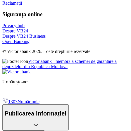
Reclamații
Siguranța online
Privacy hub
Despre VB24
Despre VB24 Business
Open Banking
© Victoriabank 2026. Toate drepturile rezervate.
Victoriabank - membră a schemei de garantare a
depozitelor din Republica Moldova
Urmărește-ne:
1303
Număr unic
Publicarea informației