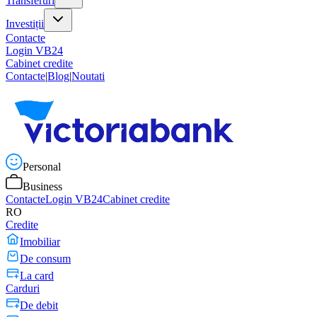
Transferuri
Investiții
Contacte
Login VB24
Cabinet credite
Contacte
|
Blog
|
Noutati
Personal
Business
Contacte
Login VB24
Cabinet credite
RO
Credite
Imobiliar
De consum
La card
Carduri
De debit