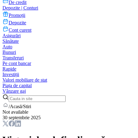
De credit
Depozite | Conturi
Promoții
Depozite
Cont curent
Asigurări
Sănătate
Auto
Bunuri
Transferuri
Pe cont bancar
Rapide
Investiții
Valori mobiliare de stat
Piața de capital
Vânzare gaj
/
Acasă
/
Stiri
Not available
30 septembrie 2025