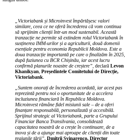
„
Victoriabank și Microinvest împărtășesc valori
similare, ceea ce ne oferă încrederea că vom continua
să sprijinim clienții într-un mod sustenabil. Această
tranzacție ne permite să extindem rolul Victoriabank în
susținerea IMM-urilor și a agriculturii, două domenii
esențiale pentru economia Republicii Moldova. Este a
doua tranzacție importantă pe care o finalizăm în 2025,
după fuziunea cu BCR Chișinău, iar acest lucru
confirmă planurile noastre de creștere
”,
declară
Levon
Khanikyan
,
Președintele Comitetului de Direcție,
Victoriabank
.
„Suntem onorați de încrederea acordată, iar acest pas
reprezintă pentru noi o oportunitate de a accelera
incluziunea financiară în Republica Moldova.
Microinvest rămâne fidel misiunii sale – de a oferi
finanțare responsabilă, personalizată și accesibilă.
Sprijinul strategic al Victoriabank, parte a Grupului
Financiar Banca Transilvania, consolidează
capacitatea noastră de a crește în continuare, de a
inova și de a ajunge mai aproape de clienții din toate
regiunile țării”
,
Dmitrii Svinarenco, Director