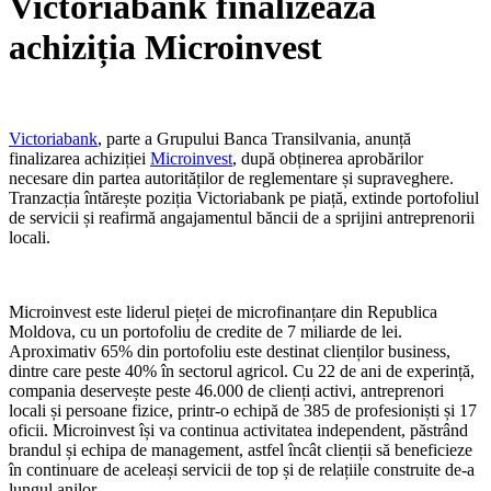
Victoriabank finalizează
achiziția Microinvest
Victoriabank
, parte a Grupului Banca Transilvania, anunță
finalizarea achiziției
Microinvest
, după obținerea aprobărilor
necesare din partea autorităților de reglementare și supraveghere.
Tranzacția întărește poziția Victoriabank pe piață, extinde portofoliul
de servicii și reafirmă angajamentul băncii de a sprijini antreprenorii
locali.
Microinvest este liderul pieței de microfinanțare din Republica
Moldova, cu un portofoliu de credite de 7 miliarde de lei.
Aproximativ 65% din portofoliu este destinat clienților business,
dintre care peste 40% în sectorul agricol. Cu 22 de ani de experință,
compania deservește peste 46.000 de clienți activi, antreprenori
locali și persoane fizice, printr-o echipă de 385 de profesioniști și 17
oficii. Microinvest își va continua activitatea independent, păstrând
brandul și echipa de management, astfel încât clienții să beneficieze
în continuare de aceleași servicii de top și de relațiile construite de-a
lungul anilor.