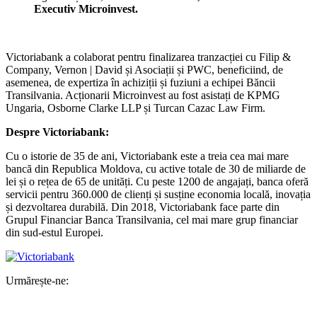
Executiv Microinvest.
Victoriabank a colaborat pentru finalizarea tranzacției cu Filip &
Company, Vernon | David și Asociații și PWC, beneficiind, de
asemenea, de expertiza în achiziții și fuziuni a echipei Băncii
Transilvania. Acționarii Microinvest au fost asistați de KPMG
Ungaria, Osborne Clarke LLP și Turcan Cazac Law Firm.
Despre Victoriabank:
Cu o istorie de 35 de ani, Victoriabank este a treia cea mai mare
bancă din Republica Moldova, cu active totale de 30 de miliarde de
lei și o rețea de 65 de unități. Cu peste 1200 de angajați, banca oferă
servicii pentru 360.000 de clienți și susține economia locală, inovația
și dezvoltarea durabilă. Din 2018, Victoriabank face parte din
Grupul Financiar Banca Transilvania, cel mai mare grup financiar
din sud-estul Europei.
Urmărește-ne: