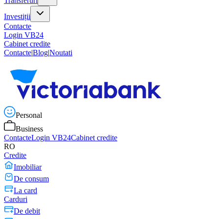
Transferuri
Investiții
Contacte
Login VB24
Cabinet credite
Contacte
|
Blog
|
Noutati
Personal
Business
Contacte
Login VB24
Cabinet credite
RO
Credite
Imobiliar
De consum
La card
Carduri
De debit