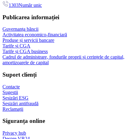
1303
Număr unic
Publicarea informației
Guvernanța băncii
Activitatea economico-financiară
Produse și servicii bancare
Tarife și CGA
Tarife și CGA business
Cadrul de administrare, fondurile proprii și cerințele de capital,
amortizoarele de capital
Suport clienți
Contacte
Sugestii
Sesizări ESG
Sesizări antifraudă
Reclamații
Siguranța online
Privacy hub
Despre VB24