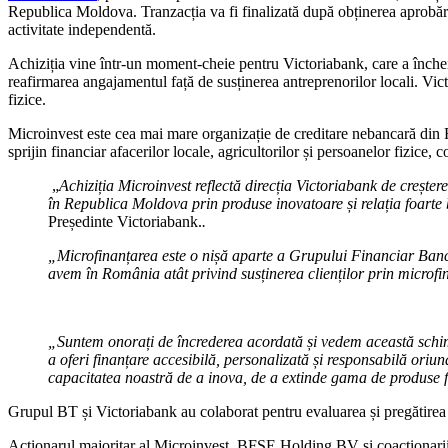
Republica Moldova. Tranzacția va fi finalizată după obținerea aprobăr
activitate independentă.
Achiziția vine într-un moment-cheie pentru Victoriabank, care a încheia
reafirmarea angajamentul față de susținerea antreprenorilor locali. Victo
fizice.
Microinvest este cea mai mare organizație de creditare nebancară din
sprijin financiar afacerilor locale, agricultorilor și persoanelor fizice, c
„
Achiziția Microinvest reflectă direcția Victoriabank de creșter
în Republica Moldova prin produse inovatoare și relația foarte 
Președinte Victoriabank.
.
„Microfinanțarea este o nișă aparte a Grupului Financiar Banc
avem în România atât privind susținerea clienților prin microfin
„Suntem onorați de încrederea acordată și vedem această schim
a oferi finanțare accesibilă, personalizată și responsabilă or
capacitatea noastră de a inova, de a extinde gama de produse fin
Grupul BT și Victoriabank au colaborat pentru evaluarea și pregătirea
Acționarul majoritar al Microinvest, BFSE Holding BV și coacționar