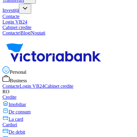
Transferuri
Investiții
Contacte
Login VB24
Cabinet credite
Contacte
|
Blog
|
Noutati
Personal
Business
Contacte
Login VB24
Cabinet credite
RO
Credite
Imobiliar
De consum
La card
Carduri
De debit