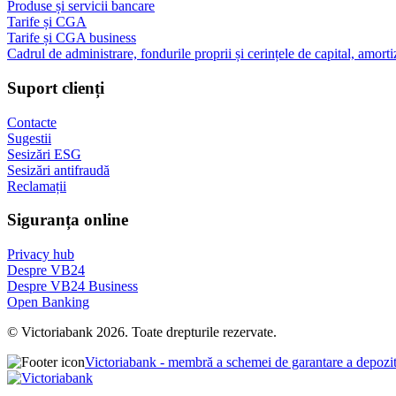
Produse și servicii bancare
Tarife și CGA
Tarife și CGA business
Cadrul de administrare, fondurile proprii și cerințele de capital, amorti
Suport clienți
Contacte
Sugestii
Sesizări ESG
Sesizări antifraudă
Reclamații
Siguranța online
Privacy hub
Despre VB24
Despre VB24 Business
Open Banking
© Victoriabank 2026. Toate drepturile rezervate.
Victoriabank - membră a schemei de garantare a depozi