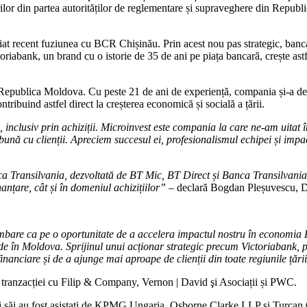
ilor din partea autorităților de reglementare și supraveghere din Repub
t recent fuziunea cu BCR Chișinău. Prin acest nou pas strategic, banca îș
riabank, un brand cu o istorie de 35 de ani pe piața bancară, crește astfe
 Republica Moldova. Cu peste 21 de ani de experiență, compania și-a dem
ontribuind astfel direct la creșterea economică și socială a țării.
e, inclusiv prin achiziții. Microinvest este compania la care ne-am uitat
bună cu clienții. Apreciem succesul ei, profesionalismul echipei și impa
a Transilvania, dezvoltată de BT Mic, BT Direct și Banca Transilvania
anțare, cât și în domeniul achizițiilor”
–
declară Bogdan Pleșuvescu, D
bare ca pe o oportunitate de a accelera impactul nostru în economia R
iunde în Moldova. Sprijinul unui acționar strategic precum Victoriabank
anciare și de a ajunge mai aproape de clienții din toate regiunile țării
 tranzacției cu Filip & Company, Vernon | David şi Asociații și PWC.
ii săi au fost asistați de KPMG Ungaria, Osborne Clarke LLP și Turca