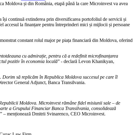
lica Moldova și din România, etapă până la care Microinvest va avea
i continuă extinderea prin diversificarea portofoliul de servicii și
l accesul la finanțare pentru întreprinderi mici și mijlocii și persoane
onstrat constant rolul major pe piața financiară din Moldova, oferind
 întotdeauna cu admirație, pentru că a redefinit microfinanțarea
ctul pozitiv în economia locală
” - declară Levon Khanikyan,
. Dorim să replicăm în Republica Moldova succesul pe care îl
irector General Adjunct, Banca Transilvania.
epublicii Moldova. Microinvest rămâne fidel misiunii sale – de
, parte a Grupului Financiar Banca Transilvania, consolidează
” – menționează Dmitrii Svinarenco, CEO Microinvest.
n Cazac Law Firm.