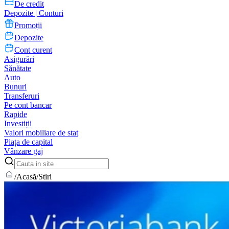
De credit
Depozite | Conturi
Promoții
Depozite
Cont curent
Asigurări
Sănătate
Auto
Bunuri
Transferuri
Pe cont bancar
Rapide
Investiții
Valori mobiliare de stat
Piața de capital
Vânzare gaj
/
Acasă
/
Stiri