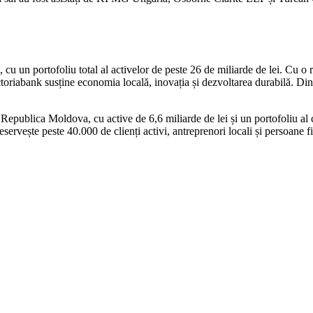
 un portofoliu total al activelor de peste 26 de miliarde de lei. Cu o re
ctoriabank susține economia locală, inovația și dezvoltarea durabilă. D
epublica Moldova, cu active de 6,6 miliarde de lei și un portofoliu al cr
eservește peste 40.000 de clienți activi, antreprenori locali și persoane