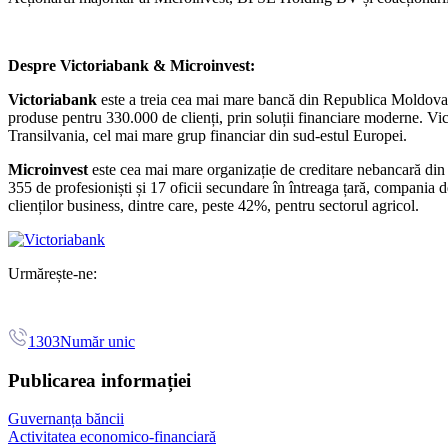
Despre Victoriabank & Microinvest:
Victoriabank
este a treia cea mai mare bancă din Republica Moldova, cu
produse pentru 330.000 de clienți, prin soluții financiare moderne. Vi
Transilvania, cel mai mare grup financiar din sud-estul Europei.
Microinvest
este cea mai mare organizație de creditare nebancară din R
355 de profesioniști și 17 oficii secundare în întreaga țară, compania d
clienților business, dintre care, peste 42%, pentru sectorul agricol.
Urmărește-ne:
1303
Număr unic
Publicarea informației
Guvernanța băncii
Activitatea economico-financiară