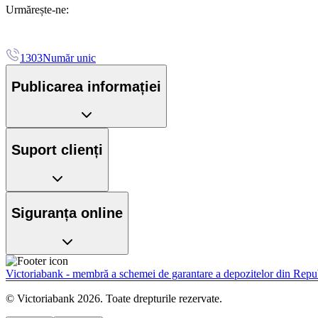
Urmărește-ne:
1303
Număr unic
Publicarea informației
Suport clienți
Siguranța online
Victoriabank - membră a schemei de garantare a depozitelor din Rep
© Victoriabank 2026. Toate drepturile rezervate.