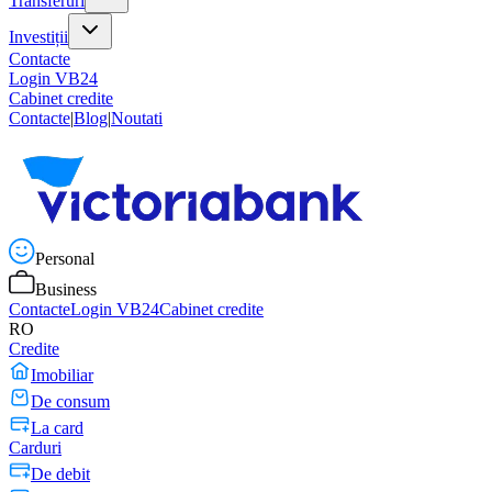
Transferuri
Investiții
Contacte
Login VB24
Cabinet credite
Contacte
|
Blog
|
Noutati
Personal
Business
Contacte
Login VB24
Cabinet credite
RO
Credite
Imobiliar
De consum
La card
Carduri
De debit