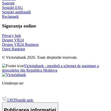
Sugestii
Sesizări ESG
Sesizări antifraudă
Reclamații
Siguranța online
Privacy hub
Despre VB24
Despre VB24 Business
Open Banking
© Victoriabank 2026. Toate drepturile rezervate.
Victoriabank - membră a schemei de garantare a
depozitelor din Republica Moldova
Urmărește-ne:
1303
Număr unic
Publicarea informației