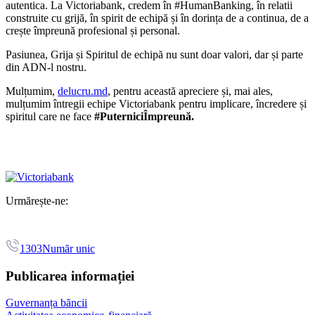
autentica. La Victoriabank, credem în #HumanBanking, în relatii
construite cu grijă, în spirit de echipă și în dorința de a continua, de a
crește împreună profesional și personal.
Pasiunea, Grija și Spiritul de echipă nu sunt doar valori, dar și parte
din ADN-l nostru.
Mulțumim,
delucru.md
, pentru această apreciere și, mai ales,
mulțumim întregii echipe Victoriabank pentru implicare, încredere și
spiritul care ne face
#PuterniciÎmpreună.
Urmărește-ne:
1303
Număr unic
Publicarea informației
Guvernanța băncii