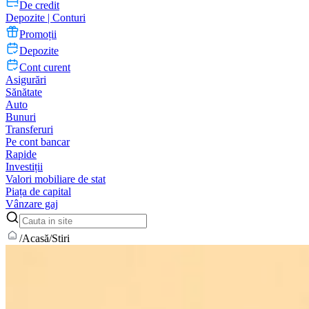
De credit
Depozite | Conturi
Promoții
Depozite
Cont curent
Asigurări
Sănătate
Auto
Bunuri
Transferuri
Pe cont bancar
Rapide
Investiții
Valori mobiliare de stat
Piața de capital
Vânzare gaj
/
Acasă
/
Stiri