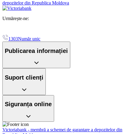
depozitelor din Republica Moldova
Urmărește-ne:
1303
Număr unic
Publicarea informației
Suport clienți
Siguranța online
Victoriabank - membră a schemei de garantare a depozitelor din