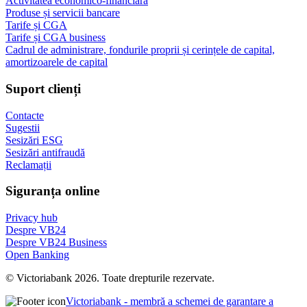
Activitatea economico-financiară
Produse și servicii bancare
Tarife și CGA
Tarife și CGA business
Cadrul de administrare, fondurile proprii și cerințele de capital,
amortizoarele de capital
Suport clienți
Contacte
Sugestii
Sesizări ESG
Sesizări antifraudă
Reclamații
Siguranța online
Privacy hub
Despre VB24
Despre VB24 Business
Open Banking
© Victoriabank 2026. Toate drepturile rezervate.
Victoriabank - membră a schemei de garantare a