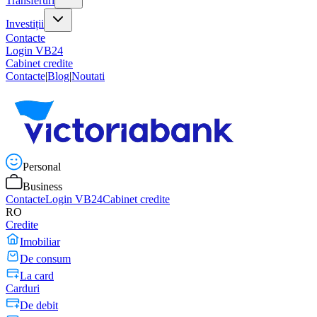
Transferuri
Investiții
Contacte
Login VB24
Cabinet credite
Contacte
|
Blog
|
Noutati
Personal
Business
Contacte
Login VB24
Cabinet credite
RO
Credite
Imobiliar
De consum
La card
Carduri
De debit