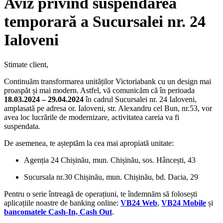
Aviz privind suspendarea
temporară a Sucursalei nr. 24
Ialoveni
Stimate client,
Continuăm transformarea unităților Victoriabank cu un design mai
proaspăt și mai modern. Astfel, vă comunicăm că în perioada
18.03.2024 – 29.04.2024
în cadrul Sucursalei nr. 24 Ialoveni,
amplasată pe adresa or. Ialoveni, str. Alexandru cel Bun, nr.53,
vor
avea loc lucrările de modernizare, activitatea careia va fi
suspendata.
De asemenea, te așteptăm la cea mai apropiată unitate:
Agenția 24 Chișinău, mun. Chișinău, sos. Hâncești, 43
Sucursala nr.30 Chișinău, mun. Chișinău, bd. Dacia, 29
Pentru o serie întreagă de operațiuni, te îndemnăm să folosești
aplicațiile noastre de banking online:
VB24 Web
,
VB24 Mobile
și
bancomatele Cash-In, Cash Out
.