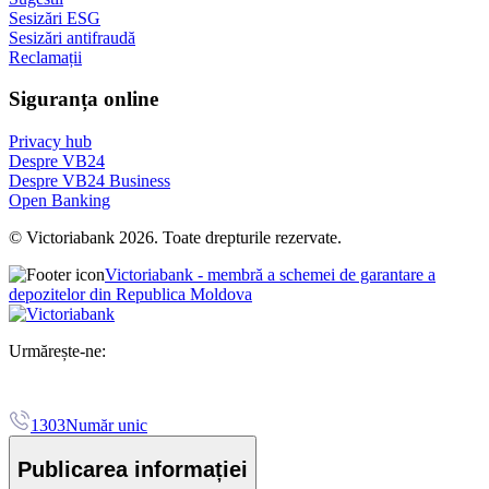
Sesizări ESG
Sesizări antifraudă
Reclamații
Siguranța online
Privacy hub
Despre VB24
Despre VB24 Business
Open Banking
© Victoriabank 2026. Toate drepturile rezervate.
Victoriabank - membră a schemei de garantare a
depozitelor din Republica Moldova
Urmărește-ne:
1303
Număr unic
Publicarea informației