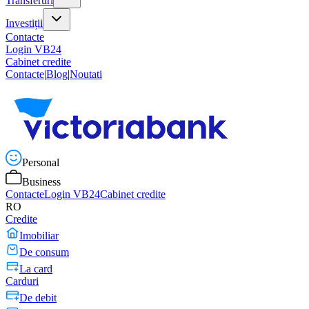
Transferuri
Investiții
Contacte
Login VB24
Cabinet credite
Contacte
|
Blog
|
Noutati
Personal
Business
Contacte
Login VB24
Cabinet credite
RO
Credite
Imobiliar
De consum
La card
Carduri
De debit