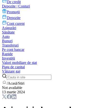
De credit
Depozite | Conturi
Promoții
Depozite
Cont curent
Asigurări
Sănătate
Auto
Bunuri
Transferuri
Pe cont bancar
Rapide
Investiții
Valori mobiliare de stat
Piața de capital
Vânzare gaj
/
Acasă
/
Stiri
Not available
13 martie 2024