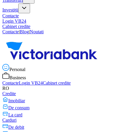
Transferuri
Investiții
Contacte
Login VB24
Cabinet credite
Contacte
|
Blog
|
Noutati
Personal
Business
Contacte
Login VB24
Cabinet credite
RO
Credite
Imobiliar
De consum
La card
Carduri
De debit