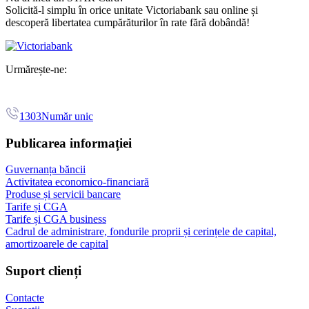
Solicită-l simplu în orice unitate Victoriabank sau online și
descoperă libertatea cumpărăturilor în rate fără dobândă!
Urmărește-ne:
1303
Număr unic
Publicarea informației
Guvernanța băncii
Activitatea economico-financiară
Produse și servicii bancare
Tarife și CGA
Tarife și CGA business
Cadrul de administrare, fondurile proprii și cerințele de capital,
amortizoarele de capital
Suport clienți
Contacte