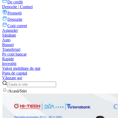
De credit
Depozite | Conturi
Promoții
Depozite
Cont curent
Asigurări
Sănătate
Auto
Bunuri
Transferuri
Pe cont bancar
Rapide
Investiții
Valori mobiliare de stat
Piața de capital
Vânzare gaj
/
Acasă
/
Stiri