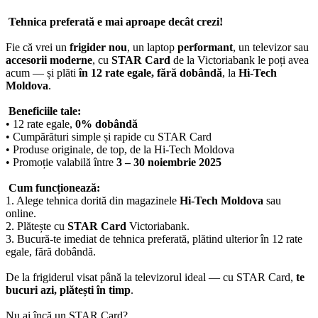
Tehnica preferată e mai aproape decât crezi!
Fie că vrei un
frigider nou
, un laptop
performant
, un televizor sau
accesorii moderne
, cu
STAR Card
de la Victoriabank le poți avea
acum — și plăti
în 12 rate egale, fără dobândă
, la
Hi-Tech
Moldova
.
Beneficiile tale:
• 12 rate egale,
0% dobândă
• Cumpărături simple și rapide cu STAR Card
• Produse originale, de top, de la Hi-Tech Moldova
• Promoție valabilă între
3 – 30 noiembrie 2025
Cum funcționează:
1. Alege tehnica dorită din magazinele
Hi-Tech Moldova
sau
online.
2. Plătește cu
STAR Card
Victoriabank.
3. Bucură-te imediat de tehnica preferată, plătind ulterior în 12 rate
egale, fără dobândă.
De la frigiderul visat până la televizorul ideal — cu STAR Card,
te
bucuri azi, plătești în timp
.
Nu ai încă un STAR Card?