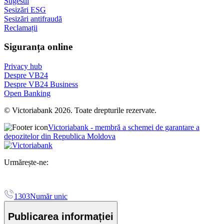
Sugestii
Sesizări ESG
Sesizări antifraudă
Reclamații
Siguranța online
Privacy hub
Despre VB24
Despre VB24 Business
Open Banking
© Victoriabank 2026. Toate drepturile rezervate.
Victoriabank - membră a schemei de garantare a
depozitelor din Republica Moldova
Urmărește-ne:
1303
Număr unic
Publicarea informației