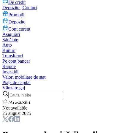
De credit
Depozite | Conturi
Promoții
Depozite
Cont curent
Asigurări
Sănătate
Auto
Bunuri
Transferuri
Pe cont bancar
Rapide
Investiții
Valori mobiliare de stat
Piața de capital
Vânzare gaj
/
Acasă
/
Stiri
Not available
25 august 2025