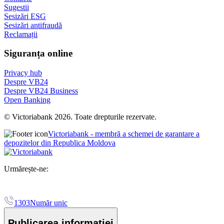
Sugestii
Sesizări ESG
Sesizări antifraudă
Reclamații
Siguranța online
Privacy hub
Despre VB24
Despre VB24 Business
Open Banking
© Victoriabank 2026. Toate drepturile rezervate.
Victoriabank - membră a schemei de garantare a
depozitelor din Republica Moldova
Urmărește-ne:
1303
Număr unic
Publicarea informației