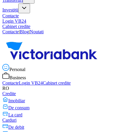
Transferuri
Investiții
Contacte
Login VB24
Cabinet credite
Contacte
|
Blog
|
Noutati
Personal
Business
Contacte
Login VB24
Cabinet credite
RO
Credite
Imobiliar
De consum
La card
Carduri
De debit