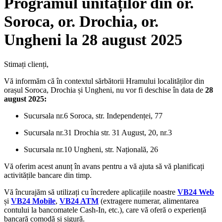
Programul unităților din or.
Soroca, or. Drochia, or.
Ungheni la 28 august 2025
Stimați clienți,
Vă informăm că în contextul sărbătorii Hramului localităților din
orașul Soroca, Drochia și Ungheni, nu vor fi deschise în data de
28
august 2025:
Sucursala nr.6 Soroca, str. Independenței, 77
Sucursala nr.31 Drochia str. 31 August, 20, nr.3
Sucursala nr.10 Ungheni, str. Națională, 26
Vă oferim acest anunț în avans pentru a vă ajuta să vă planificați
activitățile bancare din timp.
Vă încurajăm să utilizați cu încredere aplicațiile noastre
VB24 Web
și
VB24 Mobile
,
VB24 ATM
(extragere numerar, alimentarea
contului la bancomatele Cash-In, etc.),
care vă oferă o experiență
bancară comodă și sigură.