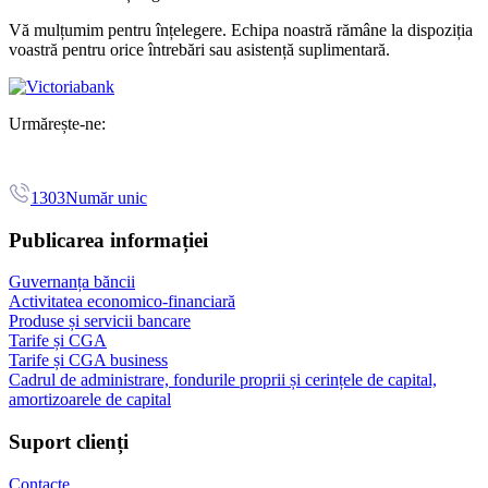
Vă mulțumim pentru înțelegere. Echipa noastră rămâne la dispoziția
voastră pentru orice întrebări sau asistență suplimentară.
Urmărește-ne:
1303
Număr unic
Publicarea informației
Guvernanța băncii
Activitatea economico-financiară
Produse și servicii bancare
Tarife și CGA
Tarife și CGA business
Cadrul de administrare, fondurile proprii și cerințele de capital,
amortizoarele de capital
Suport clienți
Contacte